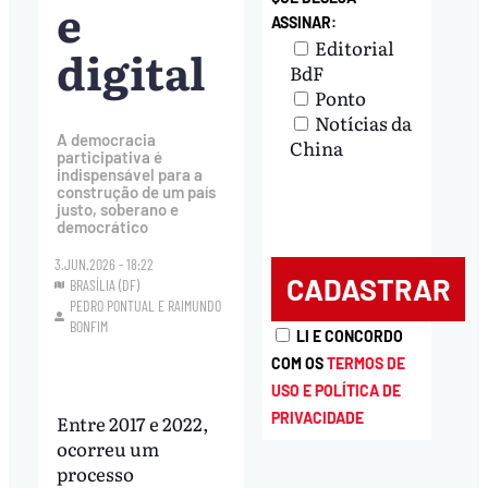
e
ASSINAR:
Editorial
digital
BdF
Ponto
Notícias da
A democracia
China
participativa é
indispensável para a
construção de um país
justo, soberano e
democrático
3.JUN.2026 - 18:22
BRASÍLIA (DF)
PEDRO PONTUAL
E
RAIMUNDO
BONFIM
LI E CONCORDO
COM OS
TERMOS DE
USO E POLÍTICA DE
PRIVACIDADE
Entre 2017 e 2022,
ocorreu um
processo