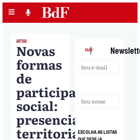
ARTIGO
Novas
|
Newslett
formas
de
participação
social:
presencial,
territorial
ESCOLHA AS LISTAS
QUE DESEJA