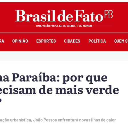
RA
OPINIÃO
ESPORTES
CIDADES
POLÍTICA
QUEM 
na Paraíba: por que
ecisam de mais verde
?
ação urbanística, João Pessoa enfrentará novas ilhas de calor