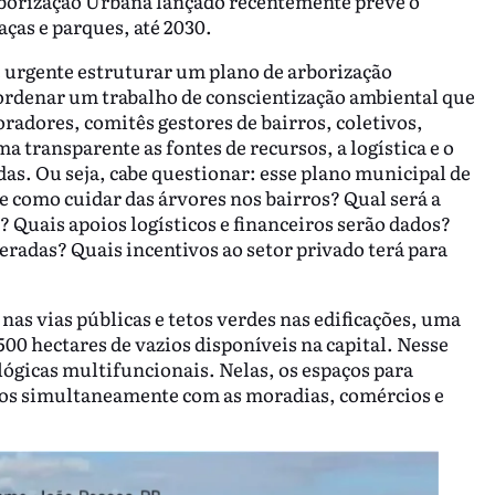
rborização Urbana lançado recentemente prevê o
aças e parques, até 2030.
é urgente estruturar um plano de arborização
coordenar um trabalho de conscientização ambiental que
radores, comitês gestores de bairros, coletivos,
 transparente as fontes de recursos, a logística e o
as. Ou seja, cabe questionar: esse plano municipal de
e como cuidar das árvores nos bairros? Qual será a
? Quais apoios logísticos e financeiros serão dados?
eradas? Quais incentivos ao setor privado terá para
nas vias públicas e tetos verdes nas edificações, uma
500 hectares de vazios disponíveis na capital. Nesse
lógicas multifuncionais. Nelas, os espaços para
ados simultaneamente com as moradias, comércios e