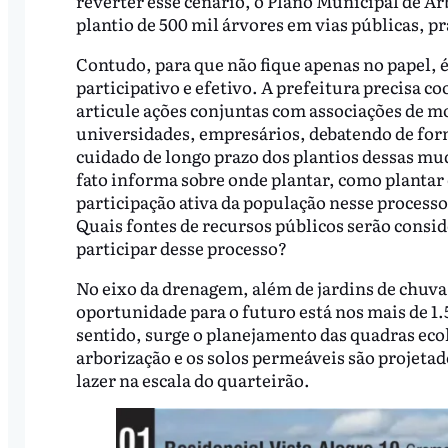
reverter esse cenário, o Plano Municipal de A
plantio de 500 mil árvores em vias públicas, pr
Contudo, para que não fique apenas no papel, 
participativo e efetivo. A prefeitura precisa 
articule ações conjuntas com associações de mo
universidades, empresários, debatendo de forma
cuidado de longo prazo dos plantios dessas mud
fato informa sobre onde plantar, como plantar 
participação ativa da população nesse processo
Quais fontes de recursos públicos serão consid
participar desse processo?
No eixo da drenagem, além de jardins de chuva 
oportunidade para o futuro está nos mais de 1.
sentido, surge o planejamento das quadras eco
arborização e os solos permeáveis são projet
lazer na escala do quarteirão.