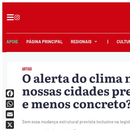
APOIE
PÁGINA PRINCIPAL
REGIONAIS
|
CULTU
ARTIGO
O alerta do clima 
nossas cidades pr
e menos concreto
Facebook
WhatsApp
Email
Sem essa mudança estrutural prevista inclusive na legisl