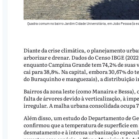
Quadra comum no bairro Jardim Cidade Universitária, em João Pessoa (à esq
Diante da crise climática, o planejamento urb
arborizar e drenar. Dados do Censo IBGE (2022
enquanto Campina Grande tem 74,2% de suas vi
cai para 38,8%. Na capital, embora 30,67% do te
do Buraquinho e manguezais), a distribuição i
Bairros da zona leste (como Manaíra e Bessa), o
falta de árvores devido à verticalização, à im
irregular. A malha urbana consolidada ocupa 7
Além disso, um estudo do Departamento de Geo
confirmou que a temperatura de superfície em J
desmatamento e à intensa urbanização especul