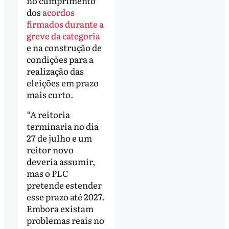
no cumprimento
dos
acordos
firmados durante a
greve da categoria
e na construção de
condições para a
realização das
eleições em prazo
mais curto.
“A reitoria
terminaria no dia
27 de julho e um
reitor novo
deveria assumir,
mas o PLC
pretende estender
esse prazo até 2027.
Embora existam
problemas reais no