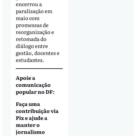
encerrou a
paralisação em
maio com
promessas de
reorganização e
retomada do
diálogo entre
gestão, docentes e
estudantes.
Apoie a
comunicação
popular no DF:
Faça uma
contribuição via
Pix e ajude a
manter o
jornalismo