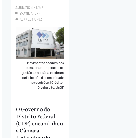
3.JUN.2026 - 17:57
BRASÍLIA (DF)
KENNEDY CRUZ
Movimentos acadêmicos
questionam ampliação da
gestão temporária e cobram
participação da comunidade
nas decisões.
|
Crédito:
Divulgação/UnDF
O Governo do
Distrito Federal
(GDF) encaminhou
à Câmara
Legislativa do