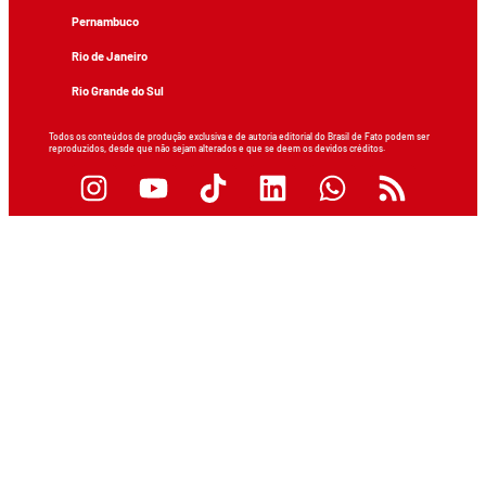
Pernambuco
Rio de Janeiro
Rio Grande do Sul
Todos os conteúdos de produção exclusiva e de autoria editorial do Brasil de Fato podem ser
reproduzidos, desde que não sejam alterados e que se deem os devidos créditos.