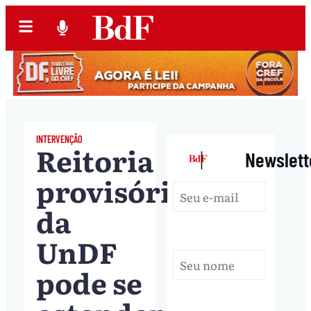
INTERVENÇÃO
Reitoria
|
Newslett
provisória
da
UnDF
pode se