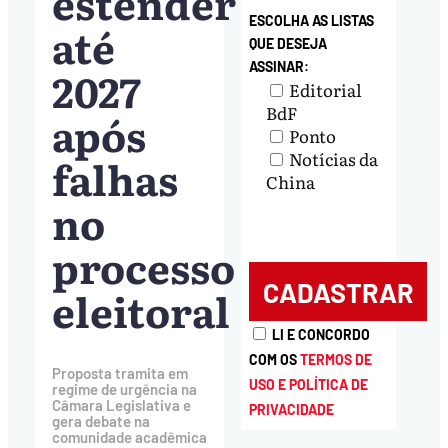
estender
ESCOLHA AS LISTAS
até
QUE DESEJA
ASSINAR:
2027
Editorial
BdF
após
Ponto
Notícias da
falhas
China
no
processo
eleitoral
LI E CONCORDO
COM OS
TERMOS DE
Proposta tramita em
USO E POLÍTICA DE
regime de urgência na
Câmara Legislativa e
PRIVACIDADE
gera debate na
comunidade acadêmica