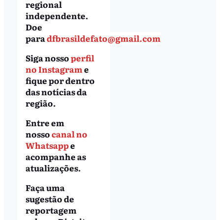
regional
independente.
Doe
para
dfbrasildefato@gmail.com
Siga nosso
perfil
no Instagram
e
fique por dentro
das notícias da
região.
Entre em
nosso
canal no
Whatsapp
e
acompanhe as
atualizações.
Faça uma
sugestão de
reportagem