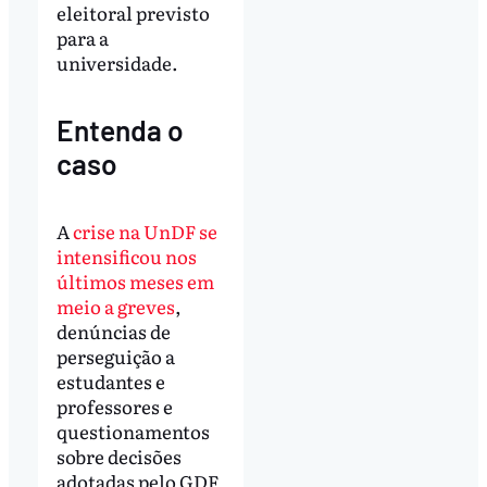
eleitoral previsto
para a
universidade.
Entenda o
caso
A
crise na UnDF se
intensificou nos
últimos meses em
meio a greves
,
denúncias de
perseguição a
estudantes e
professores e
questionamentos
sobre decisões
adotadas pelo GDF