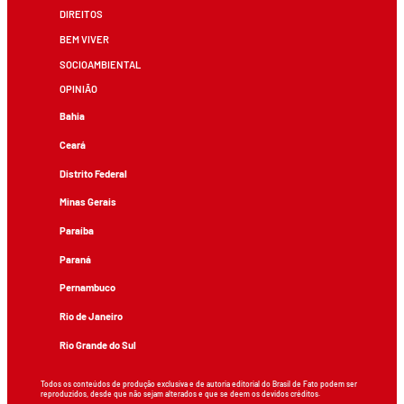
DIREITOS
BEM VIVER
SOCIOAMBIENTAL
OPINIÃO
Bahia
Ceará
Distrito Federal
Minas Gerais
Paraíba
Paraná
Pernambuco
Rio de Janeiro
Rio Grande do Sul
Todos os conteúdos de produção exclusiva e de autoria editorial do Brasil de Fato podem ser
reproduzidos, desde que não sejam alterados e que se deem os devidos créditos.