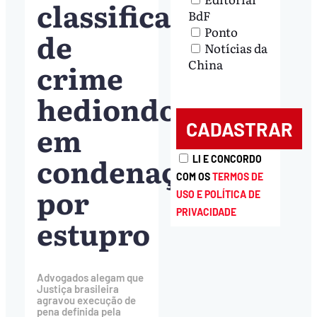
classificação
BdF
Ponto
de
Notícias da
China
crime
hediondo
em
condenação
LI E CONCORDO
COM OS
TERMOS DE
por
USO E POLÍTICA DE
PRIVACIDADE
estupro
Advogados alegam que
Justiça brasileira
agravou execução de
pena definida pela