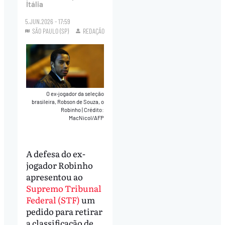
Itália
5.JUN.2026 - 17:59
SÃO PAULO (SP)
REDAÇÃO
O ex-jogador da seleção
brasileira, Robson de Souza, o
Robinho
|
Crédito:
MacNicol/AFP
A defesa do ex-
jogador Robinho
apresentou ao
Supremo Tribunal
Federal (STF)
um
pedido para retirar
a classificação de