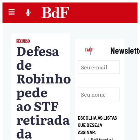
RECURSO
Defesa
|
Newslett
de
Robinho
pede
ao STF
retirada
ESCOLHA AS LISTAS
QUE DESEJA
da
ASSINAR:
Editorial