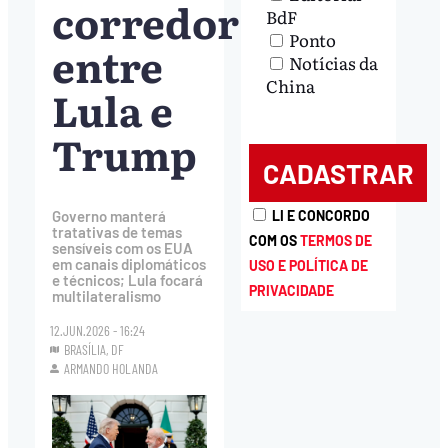
corredor’
BdF
Ponto
entre
Notícias da
China
Lula e
Trump
Governo manterá
LI E CONCORDO
tratativas de temas
COM OS
TERMOS DE
sensíveis com os EUA
em canais diplomáticos
USO E POLÍTICA DE
e técnicos; Lula focará
PRIVACIDADE
multilateralismo
12.JUN.2026 - 16:24
BRASÍLIA, DF
ARMANDO HOLANDA