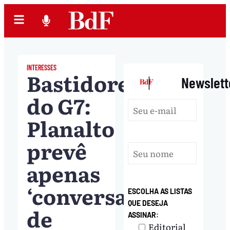
INTERESSES
Bastidores
|
Newslett
do G7:
Planalto
prevê
apenas
‘conversas
ESCOLHA AS LISTAS
QUE DESEJA
de
ASSINAR:
Editorial