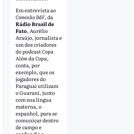
Em entrevista ao
Conexão BdF
, da
Rádio Brasil de
Fato
, Aurélio
Araújo, jornalista e
um dos criadores
do podcast
Copa
Além da Copa
,
conta, por
exemplo, que os
jogadores do
Paraguai utilizam
o Guarani, junto
com sua língua
materna, o
espanhol, para se
comunicar dentro
de campo e
confundir o