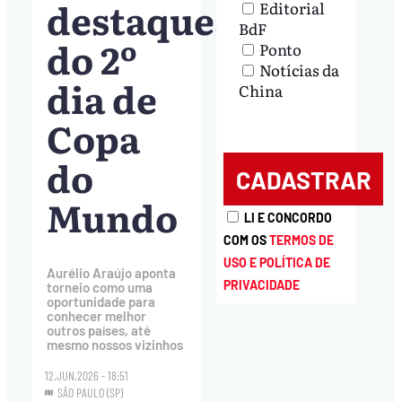
destaques
Editorial
BdF
do 2º
Ponto
Notícias da
dia de
China
Copa
do
Mundo
LI E CONCORDO
COM OS
TERMOS DE
USO E POLÍTICA DE
Aurélio Araújo aponta
PRIVACIDADE
torneio como uma
oportunidade para
conhecer melhor
outros países, até
mesmo nossos vizinhos
12.JUN.2026 - 18:51
SÃO PAULO (SP)