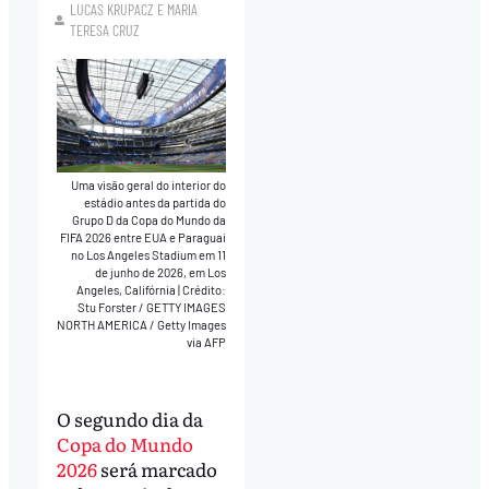
LUCAS KRUPACZ
E
MARIA
TERESA CRUZ
Uma visão geral do interior do
estádio antes da partida do
Grupo D da Copa do Mundo da
FIFA 2026 entre EUA e Paraguai
no Los Angeles Stadium em 11
de junho de 2026, em Los
Angeles, Califórnia
|
Crédito:
Stu Forster / GETTY IMAGES
NORTH AMERICA / Getty Images
via AFP
O segundo dia da
Copa do Mundo
2026
será marcado