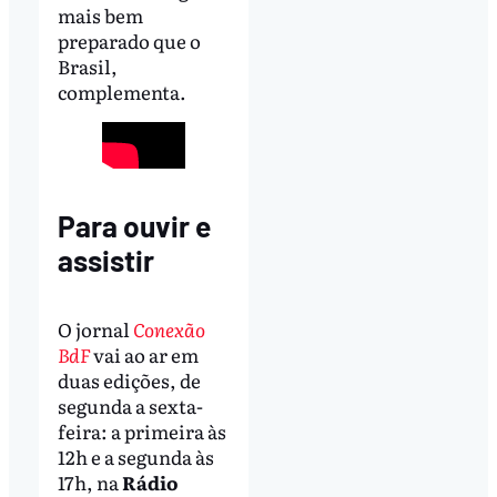
mais bem
preparado que o
Brasil,
complementa.
Para ouvir e
assistir
O jornal
Conexão
BdF
vai ao ar em
duas edições, de
segunda a sexta-
feira: a primeira às
12h e a segunda às
17h, na
Rádio