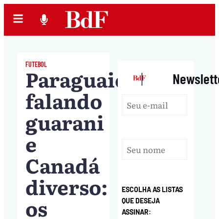
FUTEBOL
Paraguaios
|
Newslett
falando
guarani
e
Canadá
diverso:
ESCOLHA AS LISTAS
os
QUE DESEJA
ASSINAR: