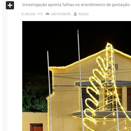
X
Investigação aponta falhas no atendimento de gestação de
Share
15.JUN.2026 - 17:13
JOÃO PESSOA (PB)
REDAÇÃO