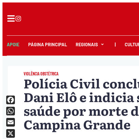
APOIE
PÁGINA PRINCIPAL
REGIONAIS
|
CULTU
VIOLÊNCIA OBSTÉTRICA
Polícia Civil conc
Dani Elô e indicia 
saúde por morte d
Facebook
Campina Grande
WhatsApp
Email