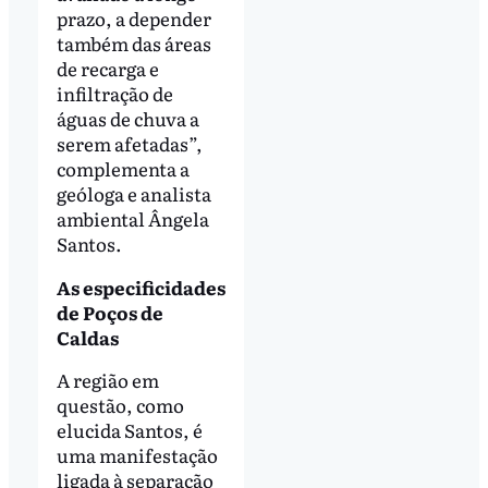
prazo, a depender
também das áreas
de recarga e
infiltração de
águas de chuva a
serem afetadas”,
complementa a
geóloga e analista
ambiental Ângela
Santos.
As especificidades
de Poços de
Caldas
A região em
questão, como
elucida Santos, é
uma manifestação
ligada à separação