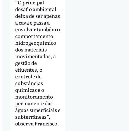
“O principal
desafio ambiental
deixa de ser apenas
a cava e passa a
envolver também o
comportamento
hidrogeoquímico
dos materiais
movimentados, a
gestão de
efluentes, o
controle de
substâncias
químicas e o
monitoramento
permanente das
águas superficiais e
subterrâneas”,
observa Francisco.