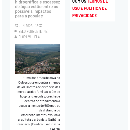
COM OS
TERMOS DE
hidrográfica e escassez
de água estão entre os
USO E POLÍTICA DE
possíveis impactos
PRIVACIDADE
para a populaç
23.JUN.2026 - 13:37
BELO HORIZONTE (MG)
FLORA VILLELA
“Uma das áreas de cava do
Colossus se encontra a menos
de 300 metros de distância das
moradias das famílias, além de
hospitais, escolas, creches e
centros de atendimento a
idosos, a menos de 500 metros
de distância do
empreendimento”, explica a
arquiteta e urbanista Nathália
Francisco.
|
Crédito: Lia Priscila
/ ALMG