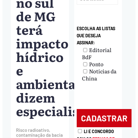
no sul
de MG
terá
ESCOLHA AS LISTAS
QUE DESEJA
impacto
ASSINAR:
Editorial
hídrico
BdF
Ponto
e
Notícias da
ambiental,
China
dizem
especialistas
Risco radioativo,
LI E CONCORDO
contaminação da bacia