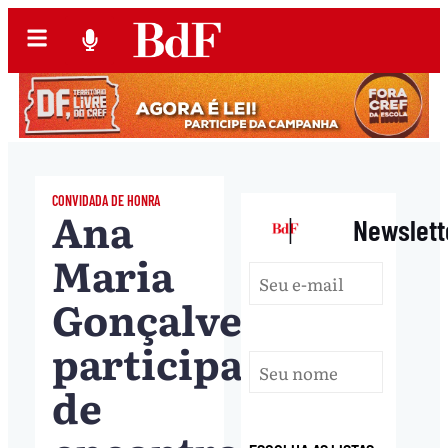
CONVIDADA DE HONRA
Ana
|
Newslett
Maria
Gonçalves
participa
de