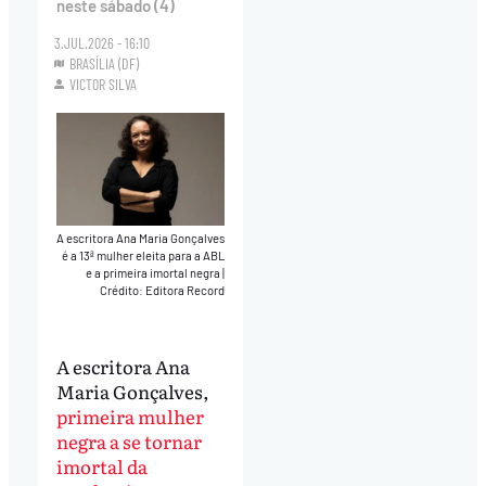
neste sábado (4)
3.JUL.2026 - 16:10
BRASÍLIA (DF)
VICTOR SILVA
A escritora Ana Maria Gonçalves
é a 13ª mulher eleita para a ABL
e a primeira imortal negra
|
Crédito: Editora Record
A escritora Ana
Maria Gonçalves,
primeira mulher
negra a se tornar
imortal da