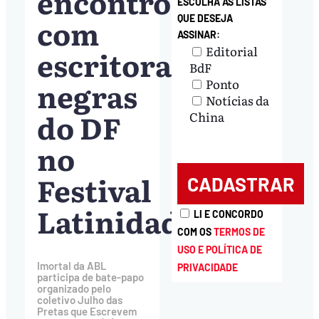
encontro
ESCOLHA AS LISTAS
com
QUE DESEJA
ASSINAR:
Editorial
escritoras
BdF
negras
Ponto
Notícias da
do DF
China
no
Festival
Latinidades
LI E CONCORDO
COM OS
TERMOS DE
USO E POLÍTICA DE
Imortal da ABL
PRIVACIDADE
participa de bate-papo
organizado pelo
coletivo Julho das
Pretas que Escrevem