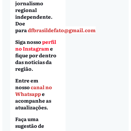
jornalismo
regional
independente.
Doe
para
dfbrasildefato@gmail.com
Siga nosso
perfil
no Instagram
e
fique por dentro
das notícias da
região.
Entre em
nosso
canal no
Whatsapp
e
acompanhe as
atualizações.
Faça uma
sugestão de