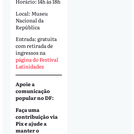
Horário: 14h às 18h
Local: Museu
Nacional da
República
Entrada: gratuita
com retirada de
ingressos na
página do Festival
Latinidades
Apoie a
comunicação
popular no DF:
Faça uma
contribuição via
Pix e ajude a
manter o