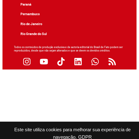
Paraná
Pernambuco
Rio de Janeiro
Rio Grande do Sul
Todos os conteúdos de produção exclusiva e de autoria editorial do Brasil de Fato podem ser
reproduzidos, desde que não sejam alterados e que se deem os devidos créditos.
Este site utiliza cookies para melhorar sua experiência de
navegação.
GDPR