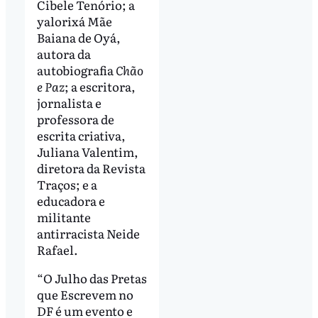
Cibele Tenório; a
yalorixá Mãe
Baiana de Oyá,
autora da
autobiografia
Chão
e Paz
; a escritora,
jornalista e
professora de
escrita criativa,
Juliana Valentim,
diretora da Revista
Traços; e a
educadora e
militante
antirracista Neide
Rafael.
“O Julho das Pretas
que Escrevem no
DF é um evento e