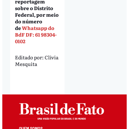
reportagem
sobre o Distrito
Federal, por meio
do número
de
Whatsapp do
BdF DF: 61 98304-
0102
Editado por:
Clivia
Mesquita
QUEM SOMOS