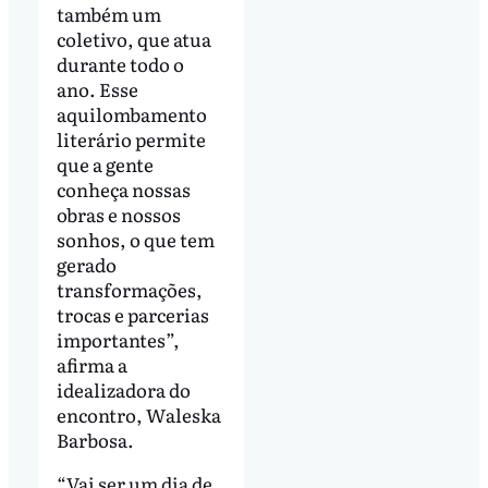
também um
coletivo, que atua
durante todo o
ano. Esse
aquilombamento
literário permite
que a gente
conheça nossas
obras e nossos
sonhos, o que tem
gerado
transformações,
trocas e parcerias
importantes”,
afirma a
idealizadora do
encontro, Waleska
Barbosa.
“Vai ser um dia de