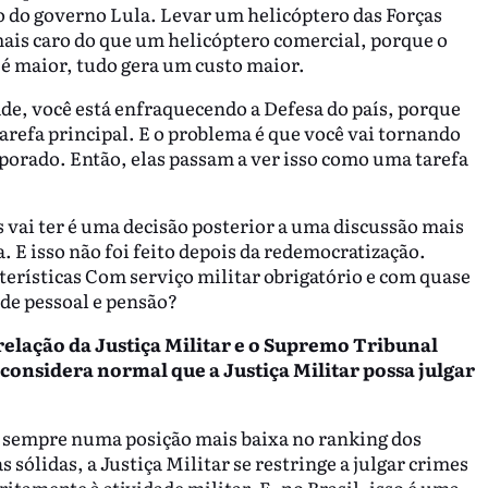
o do governo Lula. Levar um helicóptero das Forças
mais caro do que um helicóptero comercial, porque o
é maior, tudo gera um custo maior.
ade, você está enfraquecendo a Defesa do país, porque
tarefa principal. E o problema é que você vai tornando
orporado. Então, elas passam a ver isso como uma tarefa
 vai ter é uma decisão posterior a uma discussão mais
. E isso não foi feito depois da redemocratização.
erísticas Com serviço militar obrigatório e com quase
de pessoal e pensão?
relação da Justiça Militar e o Supremo Tribunal
considera normal que a Justiça Militar possa julgar
tá sempre numa posição mais baixa no ranking dos
sólidas, a Justiça Militar se restringe a julgar crimes
itamente à atividade militar. E, no Brasil, isso é uma