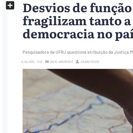
Desvios de função
X
Share
fragilizam tanto a
democracia no país
Pesquisadora da UFRJ questiona atribuição da Justiça Mil
6.JUL.2026 - 11:48
RIO DE JANEIRO (RJ)
JULIANA PASSOS