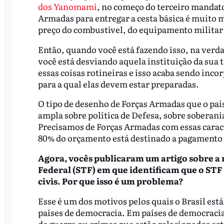
dos Yanomami
, no começo do terceiro mandat
Armadas para entregar a cesta básica é muito 
preço do combustível, do equipamento militar 
Então, quando você está fazendo isso, na verd
você está desviando aquela instituição da sua 
essas coisas rotineiras e isso acaba sendo inc
para a qual elas devem estar preparadas.
O tipo de desenho de Forças Armadas que o país
ampla sobre política de Defesa, sobre soberania
Precisamos de Forças Armadas com essas caract
80% do orçamento está destinado a pagamento 
Agora, vocês publicaram um artigo sobre a 
Federal (STF) em que identificam que o STF 
civis. Por que isso é um problema?
Esse é um dos motivos pelos quais o Brasil es
países de democracia. Em países de democracias 
de guerra ou crimes que estão relacionados estr