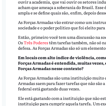
ouvir a academia, que vai ouvir os setores indu
acham que ameaça a soberania do Brasil. Esse 
ampla e se define quais são, enfim, depois dess
As Forças Armadas vão entrar como um instrume
sociedade e o poder político que foi eleito para
Então, primeiro você tem uma discussão na soc
Os
Três Poderes
têm tarefas também, não só na
defesa. As Forças Armadas são só um elemento
Em locais com alto índice de violência, como
Forças Armadas é entendida, muitas vezes,
F
orças
A
rmadas
nesse contexto
?
As Forças Armadas são uma instituição muito 
Armadas saem para fazer tarefas que não são a s
federal está gastando duas vezes.
Ele está gastando com a instituição que não e
instituição para cumprir aquela tarefa. Um ex