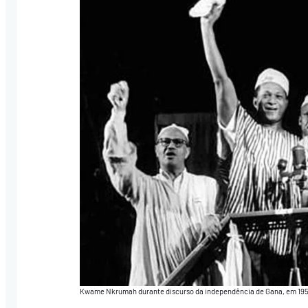
Kwame Nkrumah durante discurso da independência de Gana, em 19