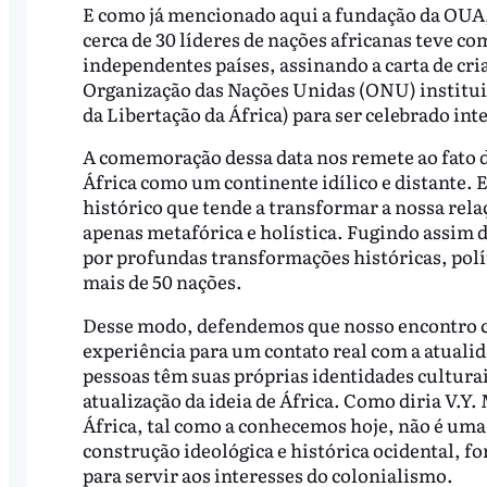
E como já mencionado aqui a fundação da OUA, 
cerca de 30 líderes de nações africanas teve c
independentes países, assinando a carta de cri
Organização das Nações Unidas (ONU) instituiu
da Libertação da África) para ser celebrado in
A comemoração dessa data nos remete ao fato d
África como um continente idílico e distante. 
histórico que tende a transformar a nossa rel
apenas metafórica e holística. Fugindo assim d
por profundas transformações históricas, polít
mais de 50 nações.
Desse modo, defendemos que nosso encontro c
experiência para um contato real com a atualid
pessoas têm suas próprias identidades culturais
atualização da ideia de África. Como diria V.Y
África, tal como a conhecemos hoje, não é uma 
construção ideológica e histórica ocidental, f
para servir aos interesses do colonialismo.