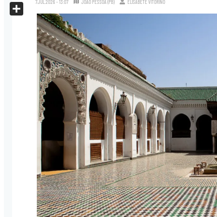
7.JUL.2026 - 13:07
JOÃO PESSOA (PB)
ELISABETE VITORINO
X
Share