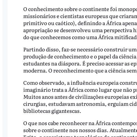
O conhecimento sobre o continente foi monopol
missionários e cientistas europeus que criara
primitivo ou caótico), definindo a África apen
apropriação se desenvolveu uma perspectiva hi
do que conhecemos como uma África mitificad
Partindo disso, faz-se necessário construir u
produção de conhecimento e o papel da ciência
estudantes na diáspora. É preciso acessar as e
moderna. O reconhecimento que a ciência semp
Como observado, a influência europeia constru
imaginário trata a África como lugar que não p
Muitos anos antes de civilizações europeias ex
cirurgias, estudavam astronomia, erguiam c
bibliotecas gigantescas.
O que nos cabe reconhecer na África contempor
sobre o continente nos nossos dias. Atualmente,
Egito, o ecossistema tecnológico do continent