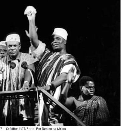
57
|
Crédito: MST/Portal Por Dentro da África