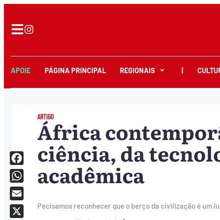
APOIE
PÁGINA PRINCIPAL
REGIONAIS
|
CULTU
ARTIGO
África contemporâ
ciência, da tecnol
acadêmica
Facebook
WhatsApp
Email
Pecisamos reconhecer que o berço da civilização é um l