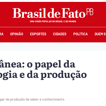
RA
OPINIÃO
ESPORTES
CIDADES
POLÍTICA
QUEM 
nea: o papel da
ogia e da produção
ugar de produção de saber e conhecimento