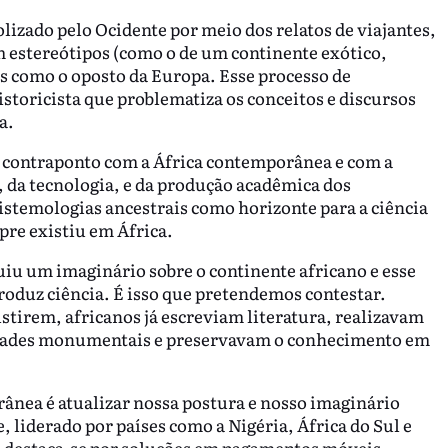
izado pelo Ocidente por meio dos relatos de viajantes,
m estereótipos (como o de um continente exótico,
as como o oposto da Europa. Esse processo de
storicista que problematiza os conceitos e discursos
a.
m contraponto com a África contemporânea e com a
, da tecnologia, e da produção acadêmica dos
pistemologias ancestrais como horizonte para a ciência
re existiu em África.
iu um imaginário sobre o continente africano e esse
roduz ciência. É isso que pretendemos contestar.
istirem, africanos já escreviam literatura, realizavam
idades monumentais e preservavam o conhecimento em
ânea é atualizar nossa postura e nosso imaginário
 liderado por países como a Nigéria, África do Sul e
e destaca-se por soluções em pagamentos móveis,