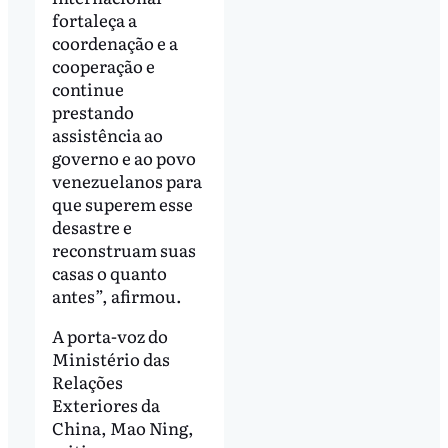
fortaleça a
coordenação e a
cooperação e
continue
prestando
assistência ao
governo e ao povo
venezuelanos para
que superem esse
desastre e
reconstruam suas
casas o quanto
antes”, afirmou.
A porta-voz do
Ministério das
Relações
Exteriores da
China, Mao Ning,