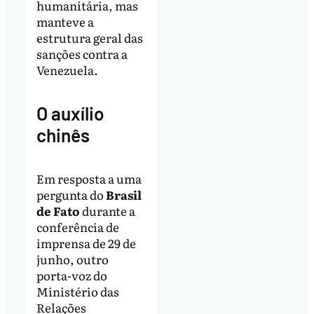
humanitária, mas
manteve a
estrutura geral das
sanções contra a
Venezuela.
O auxílio
chinês
Em resposta a uma
pergunta do
Brasil
de Fato
durante a
conferência de
imprensa de 29 de
junho, outro
porta-voz do
Ministério das
Relações