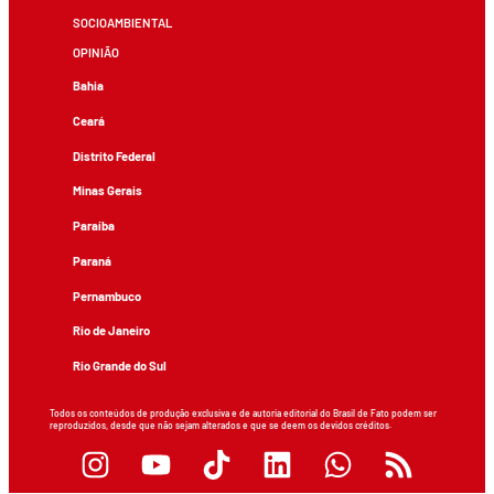
SOCIOAMBIENTAL
OPINIÃO
Bahia
Ceará
Distrito Federal
Minas Gerais
Paraíba
Paraná
Pernambuco
Rio de Janeiro
Rio Grande do Sul
Todos os conteúdos de produção exclusiva e de autoria editorial do Brasil de Fato podem ser
reproduzidos, desde que não sejam alterados e que se deem os devidos créditos.