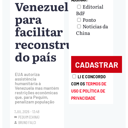
Venezuela
Editorial
BdF
para
Ponto
facilitar
Notícias da
China
reconstrução
do país
EUA autoriza
LI E CONCORDO
assistência
humanitária à
COM OS
TERMOS DE
Venezuela mas mantém
USO E POLÍTICA DE
restrições econômicas
que, para Pequim,
PRIVACIDADE
penalizam população
7.JUL.2026 - 13:48
PEQUIM (CHINA)
BRUNO FALCI