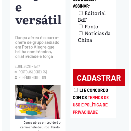
e
ASSINAR:
Editorial
versátil
BdF
Ponto
Notícias da
Dança aérea é o carro-
China
chefe de grupo sediado
em Porto Alegre que
brilha com técnica,
criatividade e força
8.JUL.2026 - 17:17
PORTO ASLEGRE (RS)
EUGÊNIO BORTOLON
LI E CONCORDO
COM OS
TERMOS DE
USO E POLÍTICA DE
PRIVACIDADE
Dança aérea em tecido é o
carro-chefe do Circo Híbrido,