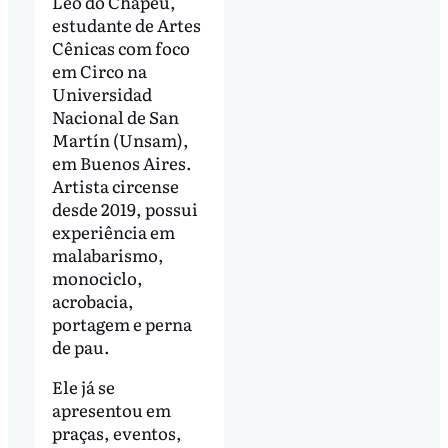
Léo do Chapéu,
estudante de Artes
Cênicas com foco
em Circo na
Universidad
Nacional de San
Martín (Unsam),
em Buenos Aires.
Artista circense
desde 2019, possui
experiência em
malabarismo,
monociclo,
acrobacia,
portagem e perna
de pau.
Ele já se
apresentou em
praças, eventos,