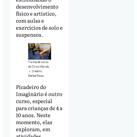
desenvolvimento
físico e artístico,
com aulas e
exercícios de solo e
suspensos.
Turma de curso
do Circo Híbrido
|
Crédito:
Rafael Rosa
Picadeiro do
Imaginário é outro
curso, especial
para crianças de 4 a
10 anos. Neste
momento, elas
exploram, em
atividades