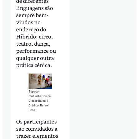
de diferentes
linguagens são
sempre bem-
vindos no
endereço do
Híbrido: circo,
teatro, dança,
performance ou
qualquer outra
prática cênica.
Espaço
multiartístico na
Cidade Baixa
|
Crédito: Rafael
Rosa
Os participantes
são convidados a
trazer elementos