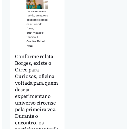
Dança aérea em
tecido, em que se
descobre o corpo
no ar, unindo
força,
criatividade e
técnica
|
Crédito: Rafael
Rosa
Conforme relata
Borges, existe o
Circo para
Curiosos, oficina
voltada para quem
deseja
experimentar o
universo circense
pela primeira vez.
Durante o
encontro, os
participantes terão