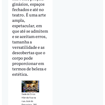
ginásios, espaços
fechados e até no
teatro. É uma arte
ampla,
espetacular, em
que até se admitem
e se aceitam erros,
tamanha a
versatilidade e as
descobertas que o
corpo pode
proporcionar em
termos de beleza e
estética.
Sede do Circo
Híbrido fica na
rua José do
Patrocínio, 280,