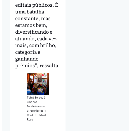
editais públicos. É
uma batalha
constante, mas
estamos bem,
diversificando e
atuando, cada vez
mais, com brilho,
categoria e
ganhando
prêmios”, ressalta.
Tainá Borges é
uma das
fundadoras do
Circo Híbrido
|
Crédito: Rafael
Rosa