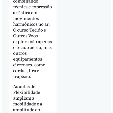
combinando
técnica e expressão
artística em
movimentos
harmônicos no ar.
O curso Tecido e
Outros Voos
explora não apenas
o tecido aéreo, mas
outros
equipamentos
circenses, como
cordas, lira e
trapézio.
As aulas de
Flexibilidade
ampliam a
mobilidade e a
amplitude do