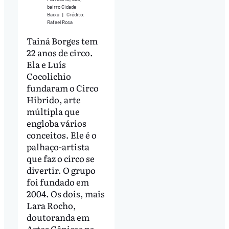
bairro Cidade
Baixa
|
Crédito:
Rafael Rosa
Tainá Borges tem
22 anos de circo.
Ela e Luís
Cocolichio
fundaram o Circo
Híbrido, arte
múltipla que
engloba vários
conceitos. Ele é o
palhaço-artista
que faz o circo se
divertir. O grupo
foi fundado em
2004. Os dois, mais
Lara Rocho,
doutoranda em
Artes Cênicas na