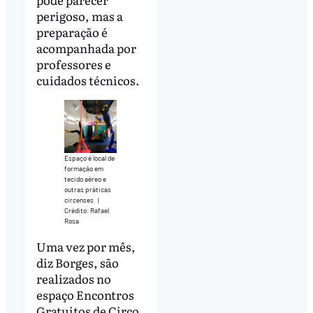
perigoso, mas a
preparação é
acompanhada por
professores e
cuidados técnicos.
Espaço é local de
formação em
tecido aéreo e
outras práticas
circenses
|
Crédito: Rafael
Rosa
Uma vez por mês,
diz Borges, são
realizados no
espaço Encontros
Gratuitos de Circo,