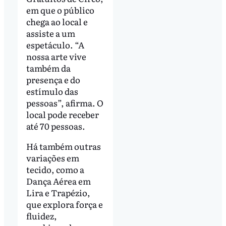
em que o público
chega ao local e
assiste a um
espetáculo. “A
nossa arte vive
também da
presença e do
estímulo das
pessoas”, afirma. O
local pode receber
até 70 pessoas.
Há também outras
variações em
tecido, como a
Dança Aérea em
Lira e Trapézio,
que explora força e
fluidez,