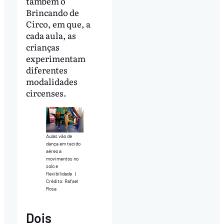
também o
Brincando de
Circo, em que, a
cada aula, as
crianças
experimentam
diferentes
modalidades
circenses.
Aulas vão de
dança em tecido
aéreo a
movimentos no
solo e
flexibilidade
|
Crédito: Rafael
Rosa
Dois