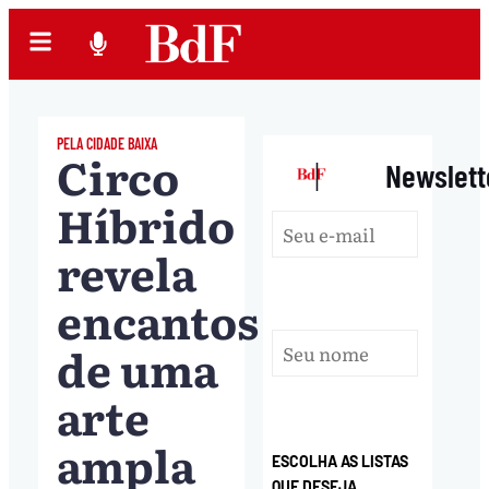
PELA CIDADE BAIXA
Circo
|
Newslett
Híbrido
revela
encantos
de uma
arte
ampla
ESCOLHA AS LISTAS
QUE DESEJA