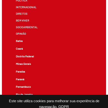
POLÍTICA
INTERNACIONAL
DIREITOS
BEM VIVER
SOCIOAMBIENTAL
OPINIÃO
Bahia
Ceará
Distrito Federal
Minas Gerais
Paraíba
Paraná
Pernambuco
Rio de Janeiro
Este site utiliza cookies para melhorar sua experiência de
Rio Grande do Sul
navegação.
GDPR