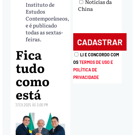
Notícias da
Instituto de
China
Estudos
Contemporâneos,
e é publicado
todas as sextas-
feiras.
Fica
LI E CONCORDO COM
tudo
OS
TERMOS DE USO E
POLÍTICA DE
como
PRIVACIDADE
está
7.FEV.2025
ÀS
3:00 PM