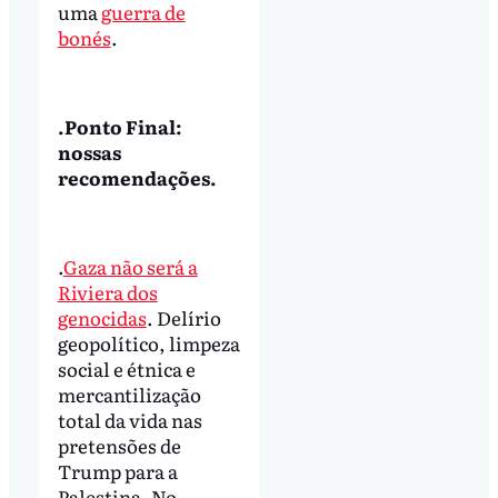
uma
guerra de
bonés
.
.Ponto Final:
nossas
recomendações.
.
Gaza não será a
Riviera dos
genocidas
. Delírio
geopolítico, limpeza
social e étnica e
mercantilização
total da vida nas
pretensões de
Trump para a
Palestina. No