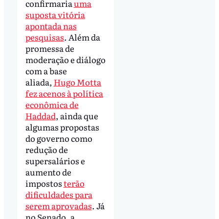
confirmaria
uma
suposta vitória
apontada nas
pesquisas
. Além da
promessa de
moderação e diálogo
com a base
aliada,
Hugo Motta
fez acenos à política
econômica de
Haddad
, ainda que
algumas propostas
do governo como
redução de
supersalários e
aumento de
impostos
terão
dificuldades para
serem aprovadas
. Já
no Senado, a