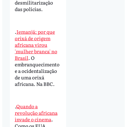
desmilitarização
das polícias.
.
Iemanjá: por que
orixá de origem
africana virou
'mulher branca' no
Brasil
. O
embranquecimento
e a ocidentalização
de uma orixá
africana. Na BBC.
.
Quando a
revolução africana
invade o cinema
.
Como os EUA