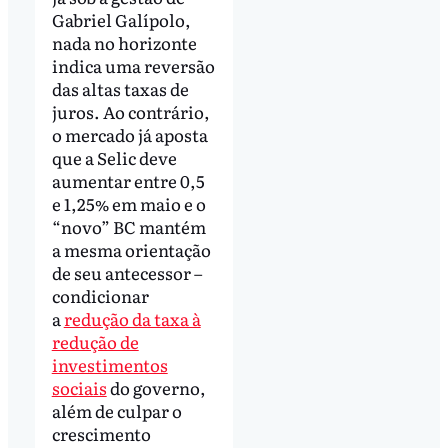
Gabriel Galípolo,
nada no horizonte
indica uma reversão
das altas taxas de
juros. Ao contrário,
o mercado já aposta
que a Selic deve
aumentar entre 0,5
e 1,25% em maio e o
“novo” BC mantém
a mesma orientação
de seu antecessor –
condicionar
a
redução da taxa à
redução de
investimentos
sociais
do governo,
além de culpar o
crescimento