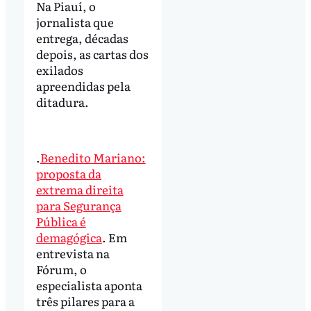
Na Piauí, o
jornalista que
entrega, décadas
depois, as cartas dos
exilados
apreendidas pela
ditadura.
.
Benedito Mariano:
proposta da
extrema direita
para Segurança
Pública é
demagógica
. Em
entrevista na
Fórum, o
especialista aponta
três pilares para a