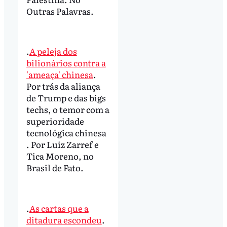
Outras Palavras.
.
A peleja dos
bilionários contra a
'ameaça' chinesa
.
Por trás da aliança
de Trump e das bigs
techs, o temor com a
superioridade
tecnológica chinesa
. Por Luiz Zarref e
Tica Moreno, no
Brasil de Fato.
.
As cartas que a
ditadura escondeu
.