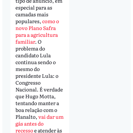
tipo de anúncio, em
especial para as
camadas mais
populares,
como o
novo Plano Safra
para a agricultura
familiar
. O
problema do
candidato Lula
continua sendo o
mesmo do
presidente Lula: o
Congresso
Nacional. É verdade
que Hugo Motta,
tentando manter a
boa relação com o
Planalto,
vai dar um
gás antes do
recesso
e atender às