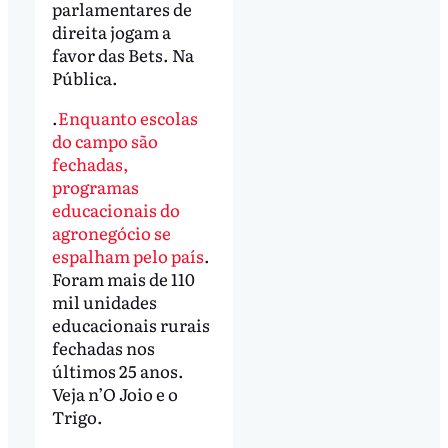
parlamentares de
direita jogam a
favor das Bets. Na
Pública.
.
Enquanto escolas
do campo são
fechadas,
programas
educacionais do
agronegócio se
espalham pelo país
.
Foram mais de 110
mil unidades
educacionais rurais
fechadas nos
últimos 25 anos.
Veja n’O Joio e o
Trigo.