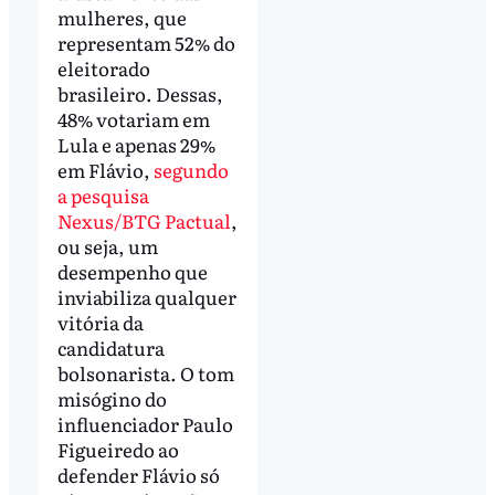
mulheres, que
representam 52% do
eleitorado
brasileiro. Dessas,
48% votariam em
Lula e apenas 29%
em Flávio,
segundo
a pesquisa
Nexus/BTG Pactual
,
ou seja, um
desempenho que
inviabiliza qualquer
vitória da
candidatura
bolsonarista. O tom
misógino do
influenciador Paulo
Figueiredo ao
defender Flávio só