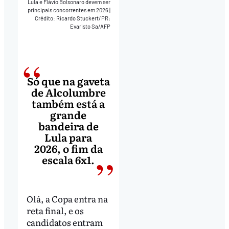
Lula e Flávio Bolsonaro devem ser
principais concorrentes em 2026
|
Crédito: Ricardo Stuckert/PR;
Evaristo Sa/AFP
Só que na gaveta
de Alcolumbre
também está a
grande
bandeira de
Lula para
2026, o fim da
escala 6x1.
Olá, a Copa entra na
reta final, e os
candidatos entram