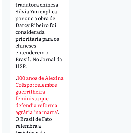
tradutora chinesa
Silvia Yan explica
por que a obra de
Darcy Ribeiro foi
considerada
prioritária para os
chineses
entenderem o
Brasil. No Jornal da
USP.
.
100 anos de Alexina
Crêspo: relembre
guerrilheira
feminista que
defendia reforma
agrária ‘na marra’
.
O Brasil de Fato
relembra a
trajetória da