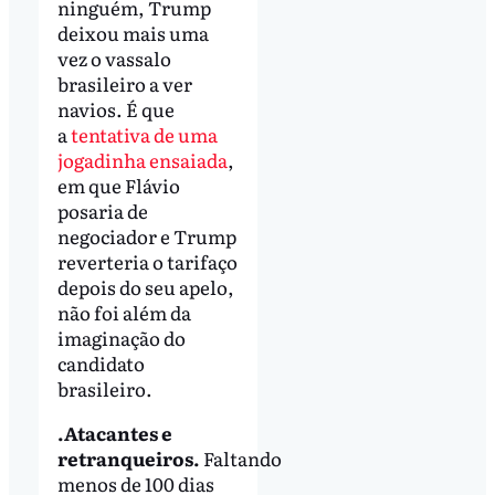
ninguém, Trump
deixou mais uma
vez o vassalo
brasileiro a ver
navios. É que
a
tentativa de uma
jogadinha ensaiada
,
em que Flávio
posaria de
negociador e Trump
reverteria o tarifaço
depois do seu apelo,
não foi além da
imaginação do
candidato
brasileiro.
.Atacantes e
retranqueiros.
Faltando
menos de 100 dias