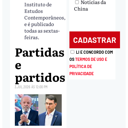
Notícias da
Instituto de
China
Estudos
Contemporâneos,
e é publicado
todas as sextas-
feiras.
Partidas
LI E CONCORDO COM
e
OS
TERMOS DE USO E
POLÍTICA DE
partidos
PRIVACIDADE
3.JUL.2026
ÀS
12:00 PM