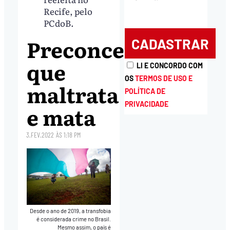
Recife, pelo
PCdoB.
Preconceito
que
LI E CONCORDO COM
OS
TERMOS DE USO E
maltrata
POLÍTICA DE
PRIVACIDADE
e mata
3.FEV.2022
ÀS
1:18 PM
Desde o ano de 2019, a transfobia
é considerada crime no Brasil.
Mesmo assim, o país é