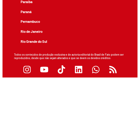
Paraíba
Paraná
Pernambuco
Rio de Janeiro
Rio Grande do Sul
Todos os conteúdos de produção exclusiva e de autoria editorial do Brasil de Fato podem ser
reproduzidos, desde que não sejam alterados e que se deem os devidos créditos.