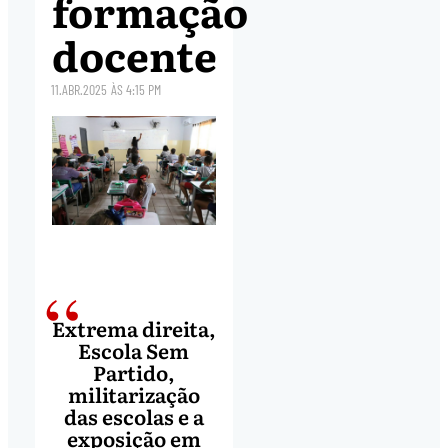
formação
docente
11.ABR.2025
ÀS
4:15 PM
Extrema direita,
Escola Sem
Partido,
militarização
das escolas e a
exposição em