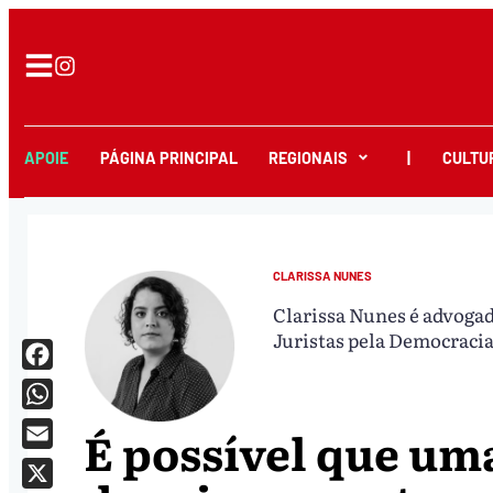
APOIE
PÁGINA PRINCIPAL
REGIONAIS
|
CULTU
CLARISSA NUNES
Clarissa Nunes é advogada
Juristas pela Democraci
Facebook
WhatsApp
É possível que um
Email