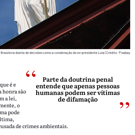
a Brasileira diante de decisões como a condenação do ex-presidente Lula
|
Crédito: Pixabay
Parte da doutrina penal
que é e
entende que apenas pessoas
a honra são
humanas podem ser vítimas
m a lei,
de difamação
amente, o
ima pode
ltima,
acusada de crimes ambientais.