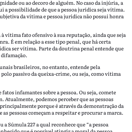
ignidade ou ao decoro de alguém. No caso da injúria, a
i a possibilidade de que a pessoa jurídica seja vítima.
subjetiva da vítima e pessoa jurídica não possui honra
 vítima fato ofensivo à sua reputação, ainda que seja
ra. É em relação a esse tipo penal, que há certa
ídica ser vítima. Parte da doutrina penal entende que
 difamação.
unais brasileiros, no entanto, entende pela
o polo passivo da queixa-crime, ou seja, como vítima
 fatos infamantes sobre a pessoa. Ou seja, comete
m. Atualmente, podemos perceber que as pessoas
 principalmente porque é através da demonstração da
 e as pessoas começam a respeitar e procurar a marca.
ou a Súmula 227 a qual reconhece que “a pessoa
onhecido que é possível atingir a moral da pessoa