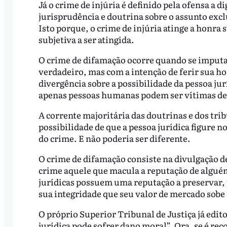
Já o crime de injúria é definido pela ofensa a d
jurisprudência e doutrina sobre o assunto exclu
Isto porque, o crime de injúria atinge a honra 
subjetiva a ser atingida.
O crime de difamação ocorre quando se imputa à
verdadeiro, mas com a intenção de ferir sua hon
divergência sobre a possibilidade da pessoa jur
apenas pessoas humanas podem ser vítimas de
A corrente majoritária das doutrinas e dos trib
possibilidade de que a pessoa jurídica figure n
do crime. E não poderia ser diferente.
O crime de difamação consiste na divulgação de
crime aquele que macula a reputação de algué
jurídicas possuem uma reputação a preservar,
sua integridade que seu valor de mercado sobe
O próprio Superior Tribunal de Justiça já edit
jurídica pode sofrer dano moral”. Ora, se é rec