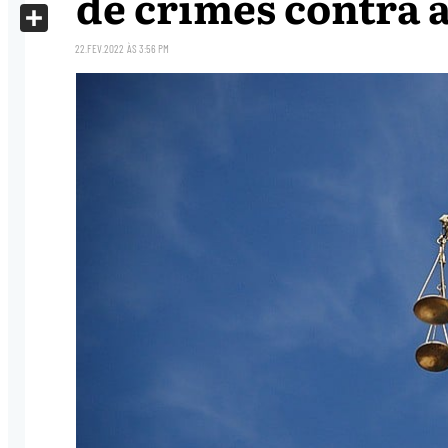
de crimes contra 
X
Share
22.FEV.2022
ÀS
3:56 PM