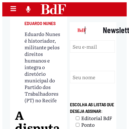
EDUARDO NUNES
|
Newslet
Eduardo Nunes
é historiador,
militante pelos
direitos
humanos e
integra o
diretório
municipal do
Partido dos
Trabalhadores
(PT) no Recife
ESCOLHA AS LISTAS QUE
A
DESEJA ASSINAR:
Editorial BdF
disputa
Ponto