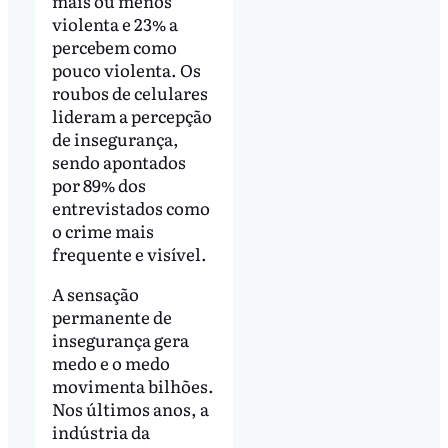
mais ou menos
violenta e 23% a
percebem como
pouco violenta. Os
roubos de celulares
lideram a percepção
de insegurança,
sendo apontados
por 89% dos
entrevistados como
o crime mais
frequente e visível.
A sensação
permanente de
insegurança gera
medo e o medo
movimenta bilhões.
Nos últimos anos, a
indústria da