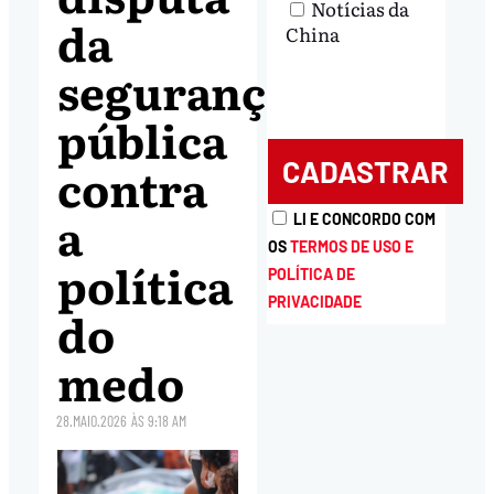
Notícias da
da
China
segurança
pública
contra
a
LI E CONCORDO COM
OS
TERMOS DE USO E
política
POLÍTICA DE
PRIVACIDADE
do
medo
28.MAIO.2026
ÀS
9:18 AM