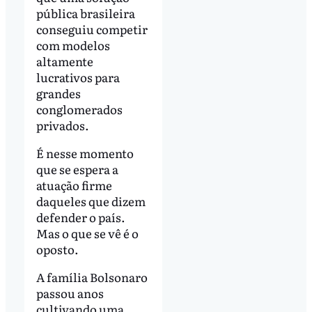
pública brasileira
conseguiu competir
com modelos
altamente
lucrativos para
grandes
conglomerados
privados.
É nesse momento
que se espera a
atuação firme
daqueles que dizem
defender o país.
Mas o que se vê é o
oposto.
A família Bolsonaro
passou anos
cultivando uma