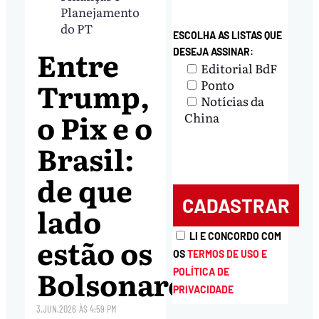
Planejamento
do PT
ESCOLHA AS LISTAS QUE
Entre
DESEJA ASSINAR:
Editorial BdF
Trump,
Ponto
Notícias da
o Pix e o
China
Brasil:
de que
lado
LI E CONCORDO COM
estão os
OS
TERMOS DE USO E
Bolsonaro?
POLÍTICA DE
PRIVACIDADE
3.JUN.2026
ÀS
4:59 PM