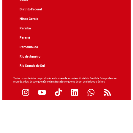
Distrito Federal
Minas Gerais
Paraíba
Paraná
Pernambuco
Rio de Janeiro
Rio Grande do Sul
Todos os conteúdos de produção exclusiva e de autoria editorial do Brasil de Fato podem ser
reproduzidos, desde que não sejam alterados e que se deem os devidos créditos.