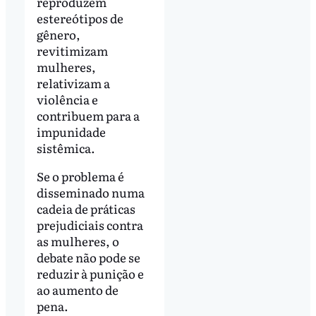
reproduzem
estereótipos de
gênero,
revitimizam
mulheres,
relativizam a
violência e
contribuem para a
impunidade
sistêmica.
Se o problema é
disseminado numa
cadeia de práticas
prejudiciais contra
as mulheres, o
debate não pode se
reduzir à punição e
ao aumento de
pena.