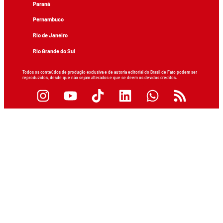
Paraná
Pernambuco
Rio de Janeiro
Rio Grande do Sul
Todos os conteúdos de produção exclusiva e de autoria editorial do Brasil de Fato podem ser
reproduzidos, desde que não sejam alterados e que se deem os devidos créditos.