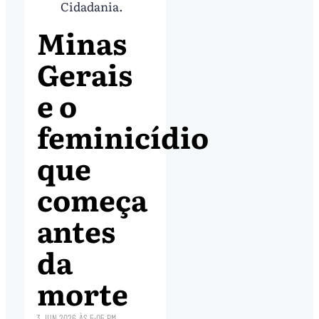
Cidadania.
Minas
Gerais
e o
feminicídio
que
começa
antes
da
morte
3.JUN.2026
ÀS
5:05 PM