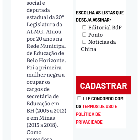
social e
deputada
ESCOLHA AS LISTAS QUE
estadual da 20ª
DESEJA ASSINAR:
Legislatura da
Editorial BdF
ALMG. Atuou
Ponto
por 20 anos na
Notícias da
Rede Municipal
China
de Educação de
Belo Horizonte.
Foi a primeira
mulher negra a
ocupar os
cargos de
secretária de
LI E CONCORDO COM
Educação em
OS
TERMOS DE USO E
BH (2005 a 2012)
POLÍTICA DE
e em Minas
PRIVACIDADE
(2015 a 2018).
Como
vereadora,