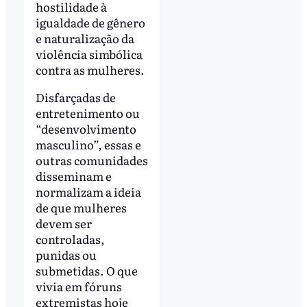
hostilidade à
igualdade de gênero
e naturalização da
violência simbólica
contra as mulheres.
Disfarçadas de
entretenimento ou
“desenvolvimento
masculino”, essas e
outras comunidades
disseminam e
normalizam a ideia
de que mulheres
devem ser
controladas,
punidas ou
submetidas. O que
vivia em fóruns
extremistas hoje