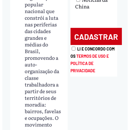
popular
China
nacional que
constrói a luta
nas periferias
das cidades
grandes e
médias do
LI E CONCORDO COM
Brasil,
OS
TERMOS DE USO E
promovendo a
auto-
POLÍTICA DE
organização da
PRIVACIDADE
classe
trabalhadora a
partir de seus
territórios de
moradia:
bairros, favelas
e ocupações. O
movimento