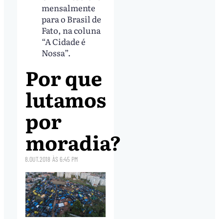
mensalmente
para o Brasil de
Fato, na coluna
“A Cidade é
Nossa”.
Por que
lutamos
por
moradia?
8.OUT.2018
ÀS
6:45 PM