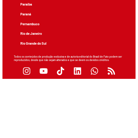
Paraíba
Paraná
Pernambuco
Rio de Janeiro
Rio Grande do Sul
Todos os conteúdos de produção exclusiva e de autoria editorial do Brasil de Fato podem ser
reproduzidos, desde que não sejam alterados e que se deem os devidos créditos.