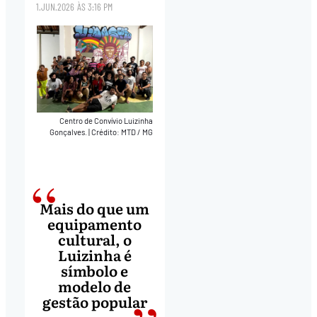
1.JUN.2026
ÀS
3:16 PM
Centro de Convívio Luizinha
Gonçalves.
|
Crédito: MTD / MG
Mais do que um
equipamento
cultural, o
Luizinha é
símbolo e
modelo de
gestão popular