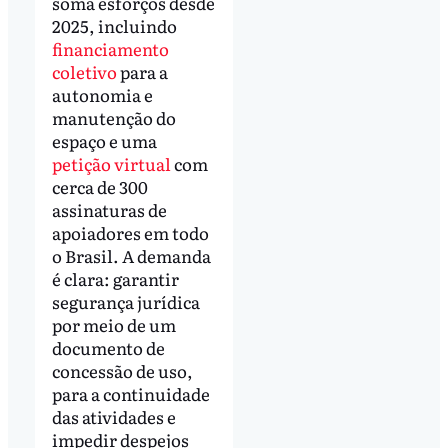
soma esforços desde
2025, incluindo
financiamento
coletivo
para a
autonomia e
manutenção do
espaço e uma
petição virtual
com
cerca de 300
assinaturas de
apoiadores em todo
o Brasil. A demanda
é clara: garantir
segurança jurídica
por meio de um
documento de
concessão de uso,
para a continuidade
das atividades e
impedir despejos