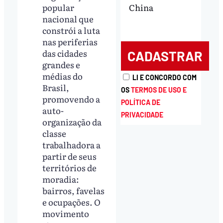
China
popular
nacional que
constrói a luta
nas periferias
das cidades
grandes e
médias do
LI E CONCORDO COM
Brasil,
OS
TERMOS DE USO E
promovendo a
POLÍTICA DE
auto-
PRIVACIDADE
organização da
classe
trabalhadora a
partir de seus
territórios de
moradia:
bairros, favelas
e ocupações. O
movimento