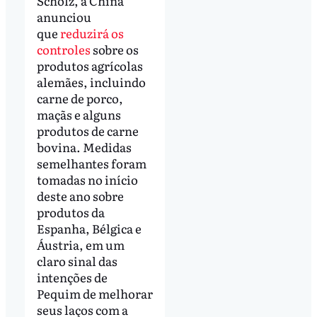
Scholz, a China
anunciou
que
reduzirá os
controles
sobre os
produtos agrícolas
alemães, incluindo
carne de porco,
maçãs e alguns
produtos de carne
bovina. Medidas
semelhantes foram
tomadas no início
deste ano sobre
produtos da
Espanha, Bélgica e
Áustria, em um
claro sinal das
intenções de
Pequim de melhorar
seus laços com a