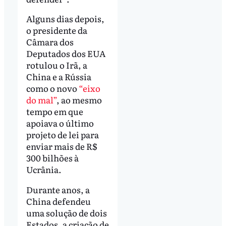
Alguns dias depois,
o presidente da
Câmara dos
Deputados dos EUA
rotulou o Irã, a
China e a Rússia
como o novo
“eixo
do mal”
, ao mesmo
tempo em que
apoiava o último
projeto de lei para
enviar mais de R$
300 bilhões à
Ucrânia.
Durante anos, a
China defendeu
uma solução de dois
Estados, a criação de