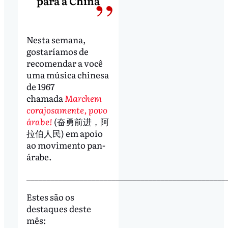
para a China
Nesta semana,
gostaríamos de
recomendar a você
uma música chinesa
de 1967
chamada
Marchem
corajosamente, povo
árabe!
(奋勇前进，阿
拉伯人民) em apoio
ao movimento pan-
árabe.
_________________________________________________
Estes são os
destaques deste
mês: