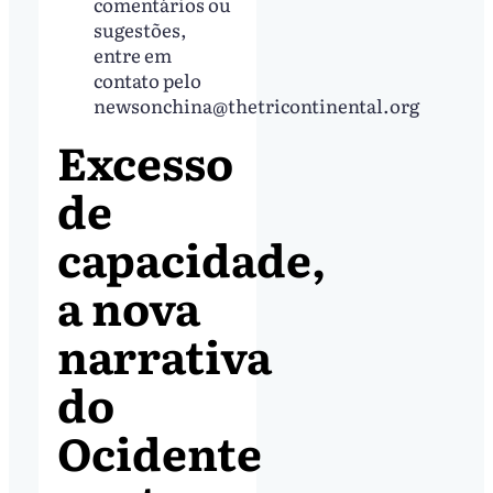
comentários ou
sugestões,
entre em
contato pelo
newsonchina@thetricontinental.org
Excesso
de
capacidade,
a nova
narrativa
do
Ocidente