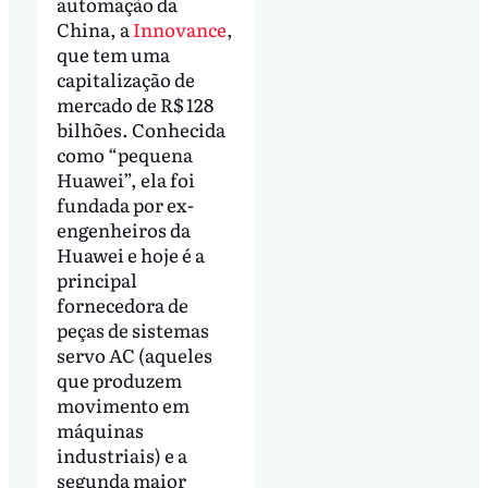
automação da
China, a
Innovance
,
que tem uma
capitalização de
mercado de R$ 128
bilhões. Conhecida
como “pequena
Huawei”, ela foi
fundada por ex-
engenheiros da
Huawei e hoje é a
principal
fornecedora de
peças de sistemas
servo AC (aqueles
que produzem
movimento em
máquinas
industriais) e a
segunda maior