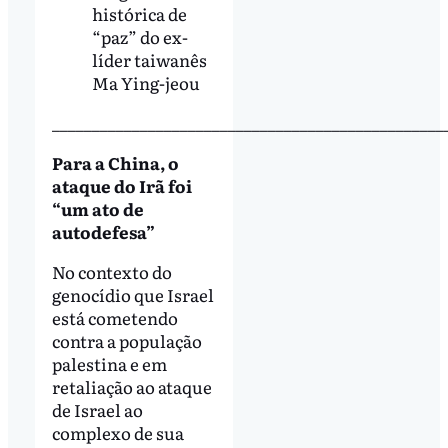
histórica de
“paz” do ex-
líder taiwanês
Ma Ying-jeou
_________________________________________________
Para a China, o
ataque do Irã foi
“um ato de
autodefesa”
No contexto do
genocídio que Israel
está cometendo
contra a população
palestina e em
retaliação ao ataque
de Israel ao
complexo de sua