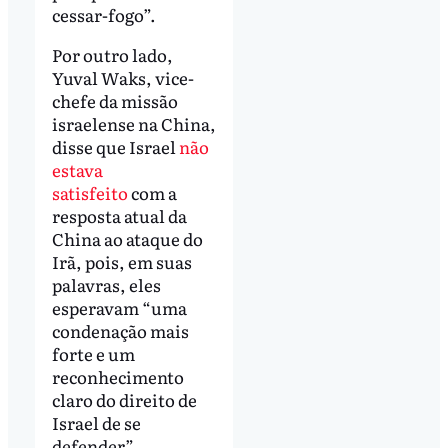
cessar-fogo”.
Por outro lado,
Yuval Waks, vice-
chefe da missão
israelense na China,
disse que Israel
não
estava
satisfeito
com a
resposta atual da
China ao ataque do
Irã, pois, em suas
palavras, eles
esperavam “uma
condenação mais
forte e um
reconhecimento
claro do direito de
Israel de se
defender”.