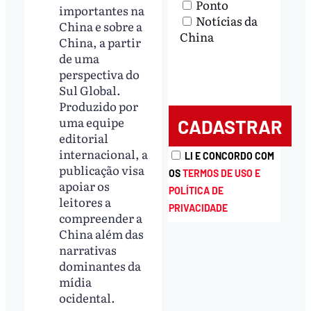
Ponto
importantes na
Notícias da
China e sobre a
China
China, a partir
de uma
perspectiva do
Sul Global.
Produzido por
uma equipe
editorial
internacional, a
LI E CONCORDO COM
publicação visa
OS
TERMOS DE USO E
apoiar os
POLÍTICA DE
leitores a
PRIVACIDADE
compreender a
China além das
narrativas
dominantes da
mídia
ocidental.