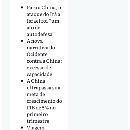
Para a China, o
ataque do Irã a
Israel foi “um
ato de
autodefesa”
A nova
narrativa do
Ocidente
contra a China:
excesso de
capacidade
A China
ultrapassa sua
meta de
crescimento do
PIB de 5% no
primeiro
trimestre
Viagem