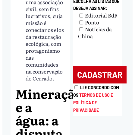
uma associação
ESCOLHA AS LISTAS QUE
civil, sem fins
DESEJA ASSINAR:
Editorial BdF
lucrativos, cuja
Ponto
missão é
Notícias da
conectar os elos
China
da restauração
ecológica, com
protagonismo
das
comunidades
na conservação
do Cerrado.
Mineração
LI E CONCORDO COM
OS
TERMOS DE USO E
e a
POLÍTICA DE
PRIVACIDADE
água: a
disputa