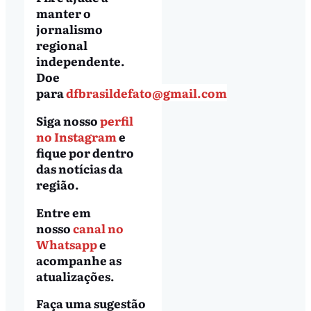
manter o
jornalismo
regional
independente.
Doe
para
dfbrasildefato@gmail.com
Siga nosso
perfil
no Instagram
e
fique por dentro
das notícias da
região.
Entre em
nosso
canal no
Whatsapp
e
acompanhe as
atualizações.
Faça uma sugestão