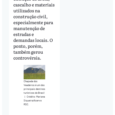
cascalho e materiais
utilizados na
construção civil,
especialmente para
manutenção de
estradas e
demandas locais. O
ponto, porém,
também gerou
controvérsia.
Chapada dos
Veadeiros é um dos
principais destinos
turísticos do Brasil
|
Crédito: Mariana
Siqueira/Acervo
RSC.