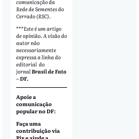
comunicação da
Rede de Sementes do
Cerrado (RSC).
***
Este é um artigo
de opinião. A visão do
autor não
necessariamente
expressa a linha do
editorial do
jornal
Brasil de Fato
– DF.
Apoie a
comunicação
popular no DF:
Faça uma
contribuição via
Pix e ajude a