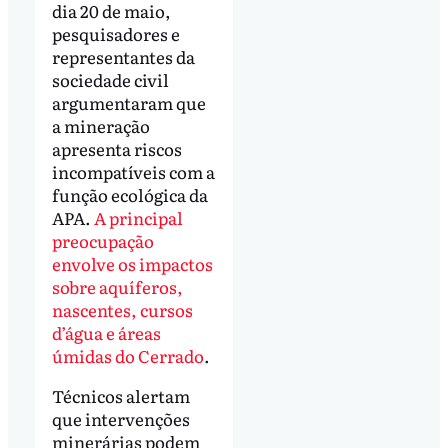
dia 20 de maio,
pesquisadores e
representantes da
sociedade civil
argumentaram que
a mineração
apresenta riscos
incompatíveis com a
função ecológica da
APA.
A principal
preocupação
envolve os impactos
sobre aquíferos,
nascentes, cursos
d’água e áreas
úmidas do Cerrado
.
Técnicos alertam
que intervenções
minerárias podem