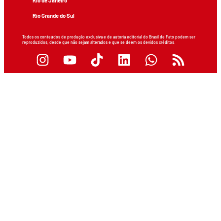
Rio de Janeiro
Rio Grande do Sul
Todos os conteúdos de produção exclusiva e de autoria editorial do Brasil de Fato podem ser
reproduzidos, desde que não sejam alterados e que se deem os devidos créditos.