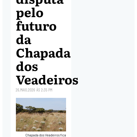
pelo
futuro
da
Chapada
dos
Veadeiros
26.MAIO.2026
ÀS
2:35 PM
Chapada dos Veadeiros fica