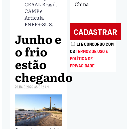
China
CEAAL Brasil,
CAMP e
Articula
PNEPS-SUS.
Junho e
LI E CONCORDO COM
o frio
OS
TERMOS DE USO E
estão
POLÍTICA DE
PRIVACIDADE
chegando
29.MAIO.2026
ÀS
9:12 AM