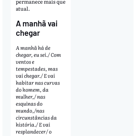
permanece mais que
atual.
A manhã vai
chegar
A manhã há de
chegar, eu sei./ Com
ventos e
tempestades, mas
vai chegar./ E vai
habitar nas curvas
do homem, da
mulher,/ nas
esquinas do
mundo,/nas
circunstâncias da
história./ E vai
resplandecer/ o