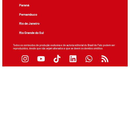
Paraná
Pernambuco
Rio de Janeiro
Rio Grande do Sul
Todos os conteúdos de produção exclusiva e de autoria editorial do Brasil de Fato podem ser
reproduzidos, desde que não sejam alterados e que se deem os devidos créditos.