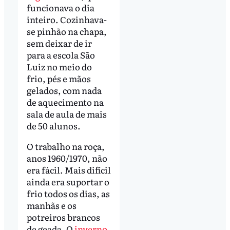
funcionava o dia
inteiro. Cozinhava-
se pinhão na chapa,
sem deixar de ir
para a escola São
Luiz no meio do
frio, pés e mãos
gelados, com nada
de aquecimento na
sala de aula de mais
de 50 alunos.
O trabalho na roça,
anos 1960/1970, não
era fácil. Mais difícil
ainda era suportar o
frio todos os dias, as
manhãs e os
potreiros brancos
de geada. O
inverno