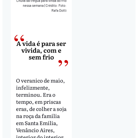
Chuva dá trégua para vinda do frio
nessa semana
|
Crédito: Foto:
Rafa Dotti
A vida é para ser
vivida, com e
sem frio
O veranico de maio,
infelizmente,
terminou. Era o
tempo, em priscas
eras, de colher a soja
na roça da família
em Santa Emília,
Venâncio Aires,
interior do interior