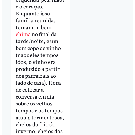
e o coração.
Enquanto isso,
família reunida,
tomar um bom
chima
no final da
tarde/noite, e um
bom copo de vinho
(naqueles tempos
idos, o vinho era
produzido a partir
dos parreirais ao
lado de casa). Hora
de colocar a
conversa em dia
sobre os velhos
tempos e os tempos
atuais tormentosos,
cheios do frio do
inverno, cheios dos