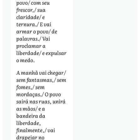
povo/ com seu
frescor,/ sua
claridade/ e
ternura./ E vai
armar o povo/ de
palavras./ Vai
proclamar a
liberdade/ e expulsar
o medo.
A manhã vai chegar/
sem fantasmas,/ sem
fomes,/ sem
mordaças./ O povo
sairá nas ruas, unirá
as mãos/ e a
bandeira da
liberdade,
finalmente,/ vai
drapejar no