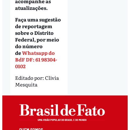
acompanhe as
atualizações.
Faça uma sugestão
de reportagem
sobre o Distrito
Federal, por meio
do número
de
Whatsapp do
BdF DF: 61 98304-
0102
Editado por:
Clivia
Mesquita
QUEM SOMOS