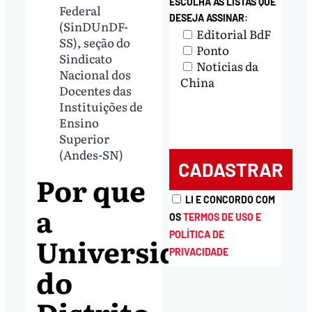
ESCOLHA AS LISTAS QUE
Federal
DESEJA ASSINAR:
(SinDUnDF-
Editorial BdF
SS), seção do
Ponto
Sindicato
Notícias da
Nacional dos
China
Docentes das
Instituições de
Ensino
Superior
(Andes-SN)
Por que
LI E CONCORDO COM
a
OS
TERMOS DE USO E
POLÍTICA DE
Universidade
PRIVACIDADE
do
Distrito