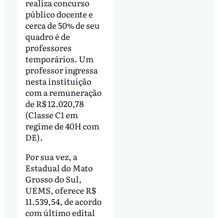
realiza concurso
público docente e
cerca de 50% de seu
quadro é de
professores
temporários. Um
professor ingressa
nesta instituição
com a remuneração
de R$ 12.020,78
(Classe C1 em
regime de 40H com
DE).
Por sua vez, a
Estadual do Mato
Grosso do Sul,
UEMS, oferece R$
11.539,54, de acordo
com último edital