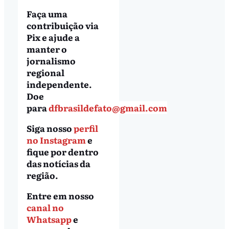
Faça uma
contribuição via
Pix e ajude a
manter o
jornalismo
regional
independente.
Doe
para
dfbrasildefato@gmail.com
Siga nosso
perfil
no Instagram
e
fique por dentro
das notícias da
região.
Entre em nosso
canal no
Whatsapp
e