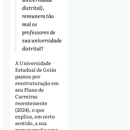
distrital),
remunera tão
mal os
professores de
sua universidade
distrital?
A Universidade
Estadual de Goiás
passou por
reestruturação em
seu Plano de
Carreiras
recentemente
(2024), o que
explica, em certo
sentido, a sua
remuneração ser a