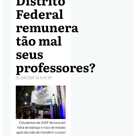
Federal
remunera
tão mal
seus
professores?
26.JUN.2026
ÀS
8:29 AM
Estudantes da UnDF denunciam
falta de diálogo e risco de evasão
após decisão de transferir cursos
|