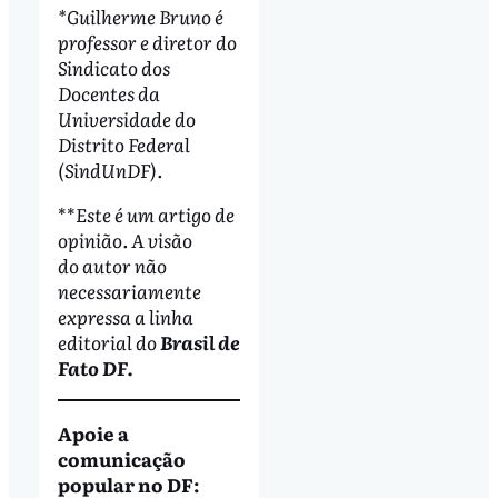
*Guilherme Bruno é
professor e diretor do
Sindicato dos
Docentes da
Universidade do
Distrito Federal
(SindUnDF).
**
Este é um artigo de
opinião. A visão
do autor não
necessariamente
expressa a linha
editorial do
Brasil de
Fato
DF.
Apoie a
comunicação
popular no DF: