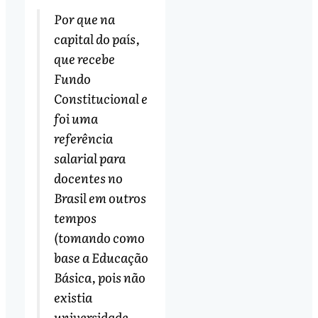
Por que na
capital do país,
que recebe
Fundo
Constitucional e
foi uma
referência
salarial para
docentes no
Brasil em outros
tempos
(tomando como
base a Educação
Básica, pois não
existia
universidade