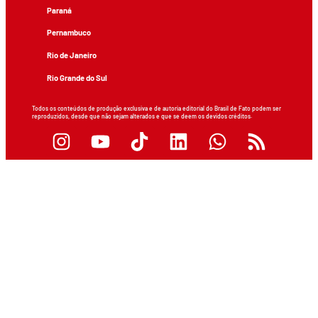
Paraná
Pernambuco
Rio de Janeiro
Rio Grande do Sul
Todos os conteúdos de produção exclusiva e de autoria editorial do Brasil de Fato podem ser
reproduzidos, desde que não sejam alterados e que se deem os devidos créditos.