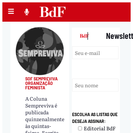
|
Newslet
SOF SEMPREVIVA
ORGANIZAÇÃO
FEMINISTA
A Coluna
Sempreviva é
publicada
ESCOLHA AS LISTAS QUE
quinzenalmente
DESEJA ASSINAR:
às quintas-
Editorial BdF
feiras. Escrita