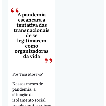
A pandemia
escancara a
tentativa das
transnacionais
de se
legitimarem
como
organizadoras
da vida
Por Tica Moreno*
Nesses meses de
pandemia, a
situação de
isolamento social
revela muitas coisas