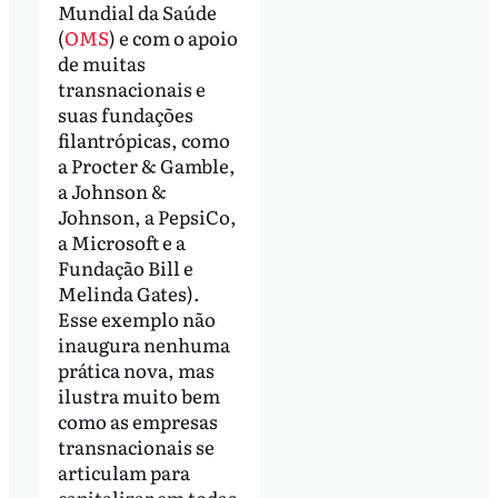
Mundial da Saúde
(
OMS
) e com o apoio
de muitas
transnacionais e
suas fundações
filantrópicas, como
a Procter & Gamble,
a Johnson &
Johnson, a PepsiCo,
a Microsoft e a
Fundação Bill e
Melinda Gates).
Esse exemplo não
inaugura nenhuma
prática nova, mas
ilustra muito bem
como as empresas
transnacionais se
articulam para
capitalizar em todas