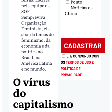
Ponto
pela equipe da
Notícias da
SOF
China
Sempreviva
Organização
Feminista, ela
aborda temas do
feminismo, da
economia e da
política no
Brasil, na
LI E CONCORDO COM
América Latina
OS
TERMOS DE USO E
e no mundo.
POLÍTICA DE
PRIVACIDADE
O vírus
do
capitalismo