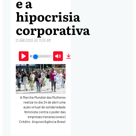
e a
hipocrisia
corporativa
21.ABR.2020
ÀS
11:25 AM
Play
Mute
Download
A Marcha Mundial das Mulheres
realiza no dia 24 de abril uma
ação virtual de solidariedade
feminista contra o poder das
empresas transnacionais
|
Crédito: Arquivo/Agência Brasil