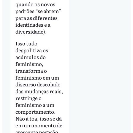
quando os novos
padrões “se abrem”
para as diferentes
identidades e a
diversidade).
Isso tudo
despolitiza os
acúmulos do
feminismo,
transforma o
feminismo em um
discurso descolado
das mudanças reais,
restringe o
feminismo a um
comportamento.
Não à toa, isso se dá
em um momento de
crescente negação