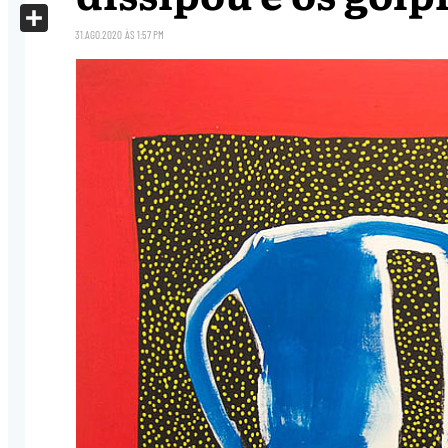
X
31.AGO.2020
ÀS
1:57 PM
Share