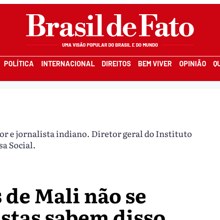
POLÍTICA
INTERNACIONAL
DIREITOS
BEM VIVER
OPINIÃO
Q
or e jornalista indiano. Diretor geral do Instituto
sa Social.
 de Mali não se
istas sabem disso