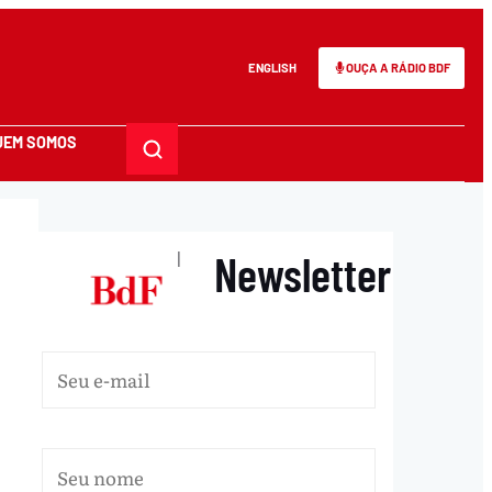
ENGLISH
OUÇA A RÁDIO BDF
UEM SOMOS
Newsletter
|