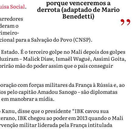
porque venceremos a
uisa Social
.
derrota (adaptado de Mario
Benedetti)
 arredores
nderam o
rimeiro-
ional para a Salvação do Povo (CNSP).
 Estado. É o terceiro golpe no Mali depois dos golpes
onduziram – Malick Diaw, Ismaël Wagué, Assimi Goita,
rirão mão do poder assim que o país conseguir
ração com forças militares da França à Rússia e, ao
iados pelo capitão Amadou Sanogo – são diplomatas
e em manobrar a mídia.
o Kanu, disse que o presidente “IBK cavou sua
eterano, IBK chegou ao poder em 2013 quando o Mali
venção militar liderada pela França intitulada