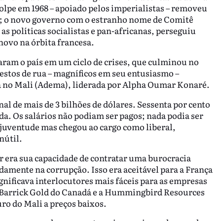
lpe em 1968 – apoiado pelos imperialistas – removeu
); o novo governo com o estranho nome de Comitê
 as políticas socialistas e pan-africanas, perseguiu
 novo na órbita francesa.
caram o país em um ciclo de crises, que culminou no
estos de rua – magníficos em seu entusiasmo –
ia no Mali (Adema), liderada por Alpha Oumar Konaré.
l de mais de 3 bilhões de dólares. Sessenta por cento
vida. Os salários não podiam ser pagos; nada podia ser
juventude mas chegou ao cargo como liberal,
nútil.
 era sua capacidade de contratar uma burocracia
amente na corrupção. Isso era aceitável para a França
nificava interlocutores mais fáceis para as empresas
 Barrick Gold do Canadá e a Hummingbird Resources
uro do Mali a preços baixos.