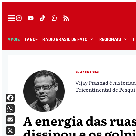
APOIE
TV BDF
RÁDIO BRASIL DE FATO
REGIONAIS
I
VIJAY PRASHAD
Vijay Prashad é historiad
Tricontinental de Pesqui
Facebook
A energia das ruas
WhatsApp
Email
dissipou e os golp