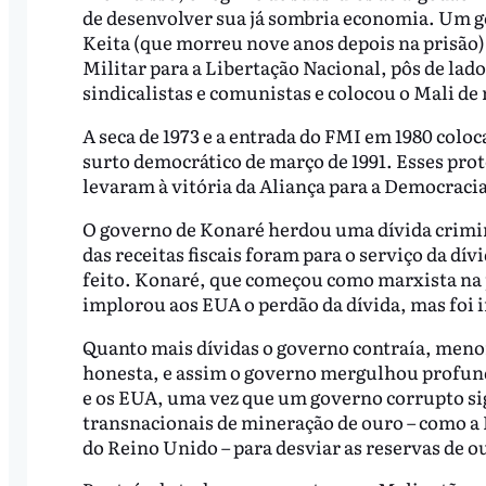
de desenvolver sua já sombria economia. Um go
Keita (que morreu nove anos depois na prisão
Militar para a Libertação Nacional, pôs de lado
sindicalistas e comunistas e colocou o Mali de
A seca de 1973 e a entrada do FMI em 1980 colo
surto democrático de março de 1991. Esses prot
levaram à vitória da Aliança para a Democrac
O governo de Konaré herdou uma dívida crimina
das receitas fiscais foram para o serviço da dí
feito. Konaré, que começou como marxista na 
implorou aos EUA o perdão da dívida, mas foi i
Quanto mais dívidas o governo contraía, menor
honesta, e assim o governo mergulhou profund
e os EUA, uma vez que um governo corrupto sig
transnacionais de mineração de ouro – como a
do Reino Unido – para desviar as reservas de o