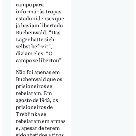
campo para
informar às tropas
estadunidenses que
já haviam libertado
Buchenwald. “Das
Lager hatte sich
selbst befreit”,
diziam eles. “O
campo se libertou”.
Não foi apenas em
Buchenwald que os
prisioneiros se
rebelaram. Em
agosto de 1943, os
prisioneiros de
Treblinka se
rebelaram em armas
e, apesar de terem
sido abatidos a tiros,