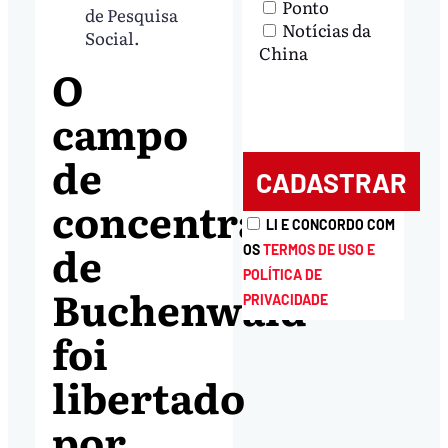
Ponto
de Pesquisa
Notícias da
Social.
China
O
campo
de
concentração
LI E CONCORDO COM
de
OS
TERMOS DE USO E
POLÍTICA DE
Buchenwald
PRIVACIDADE
foi
libertado
por