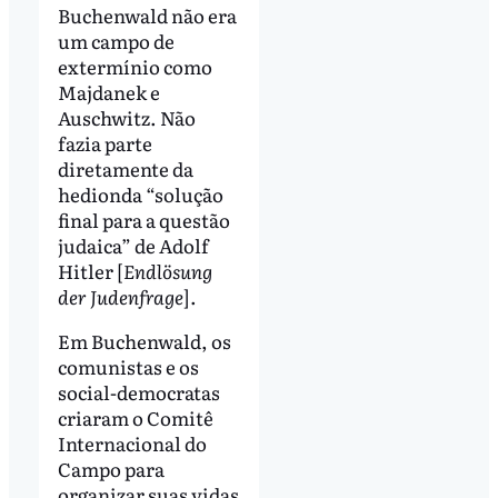
Buchenwald não era
um campo de
extermínio como
Majdanek e
Auschwitz. Não
fazia parte
diretamente da
hedionda “solução
final para a questão
judaica” de Adolf
Hitler [
Endlösung
der Judenfrage
].
Em Buchenwald, os
comunistas e os
social-democratas
criaram o Comitê
Internacional do
Campo para
organizar suas vidas