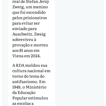
real de Stefan Jerzy
Zweig, um menino
que foi escondido
pelos prisioneiros
para evitar ser
enviado para
Auschwitz. Zweig
sobreviveu à
provação e morreu
aos 81 anos em
Viena em 2024.
A RDA moldou sua
cultura nacional em
torno do tema do
antifascismo. Em
1949, o Ministério
da Educação
Popular estimulou
as escolas a