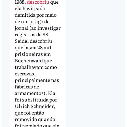
1988,
descobriu
que
ela havia sido
demitida por meio
de um artigo de
jornal (ao investigar
registros da SS,
Seidel descobriu
que havia 28 mil
prisioneiras em
Buchenwald que
trabalhavam como
escravas,
principalmente nas
fábricas de
armamentos). Ela
foi substituída por
Ulrich Schneider,
que foi então
removido quando
foi revelado que ele