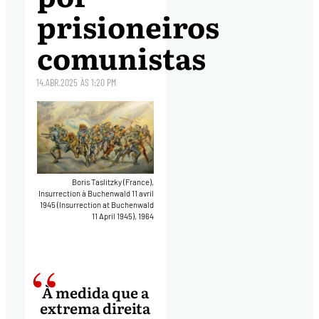
prisioneiros
comunistas
14.ABR.2025
ÀS
1:20 PM
Boris Taslitzky (France),
Insurrection à Buchenwald 11 avril
1945 (Insurrection at Buchenwald
11 April 1945), 1964
À medida que a
extrema direita