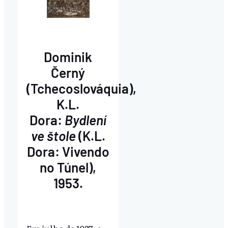
Dominik
Černý
(Tchecoslováquia),
K.L.
Dora:
Bydlení
ve štole
(K.L.
Dora: Vivendo
no Túnel),
1953.