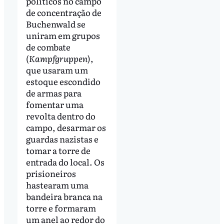
políticos no campo
de concentração de
Buchenwald se
uniram em grupos
de combate
(
Kampfgruppen
),
que usaram um
estoque escondido
de armas para
fomentar uma
revolta dentro do
campo, desarmar os
guardas nazistas e
tomar a torre de
entrada do local. Os
prisioneiros
hastearam uma
bandeira branca na
torre e formaram
um anel ao redor do