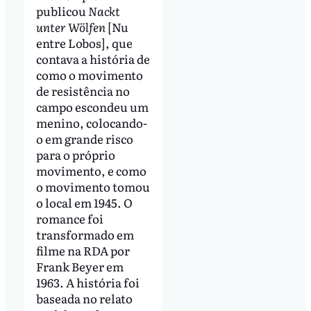
publicou
Nackt
unter Wölfen
[Nu
entre Lobos], que
contava a história de
como o movimento
de resistência no
campo escondeu um
menino, colocando-
o em grande risco
para o próprio
movimento, e como
o movimento tomou
o local em 1945. O
romance foi
transformado em
filme na RDA por
Frank Beyer em
1963. A história foi
baseada no relato