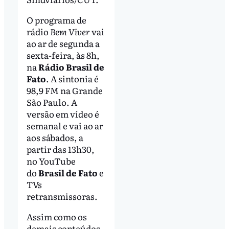
O programa de
rádio
Bem Viver
vai
ao ar de segunda a
sexta-feira, às 8h,
na
Rádio Brasil de
Fato
. A sintonia é
98,9 FM na Grande
São Paulo. A
versão em vídeo é
semanal e vai ao ar
aos sábados, a
partir das 13h30,
no YouTube
do
Brasil de Fato
e
TVs
retransmissoras.
Assim como os
demais conteúdos,