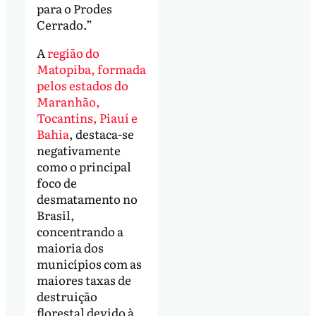
para o Prodes
Cerrado.”
A
região do
Matopiba, formada
pelos estados do
Maranhão,
Tocantins, Piauí e
Bahia
, destaca-se
negativamente
como o principal
foco de
desmatamento no
Brasil,
concentrando a
maioria dos
municípios com as
maiores taxas de
destruição
florestal devido à