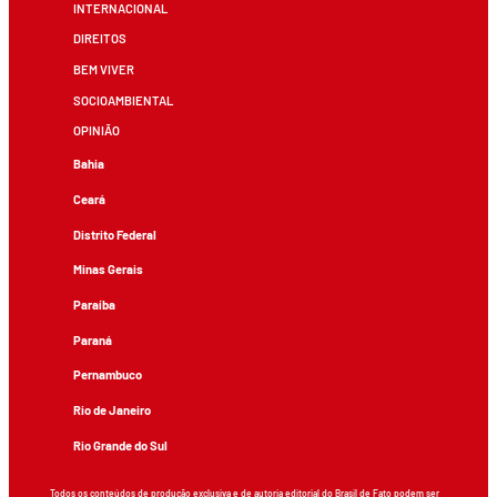
INTERNACIONAL
DIREITOS
BEM VIVER
SOCIOAMBIENTAL
OPINIÃO
Bahia
Ceará
Distrito Federal
Minas Gerais
Paraíba
Paraná
Pernambuco
Rio de Janeiro
Rio Grande do Sul
Todos os conteúdos de produção exclusiva e de autoria editorial do Brasil de Fato podem ser