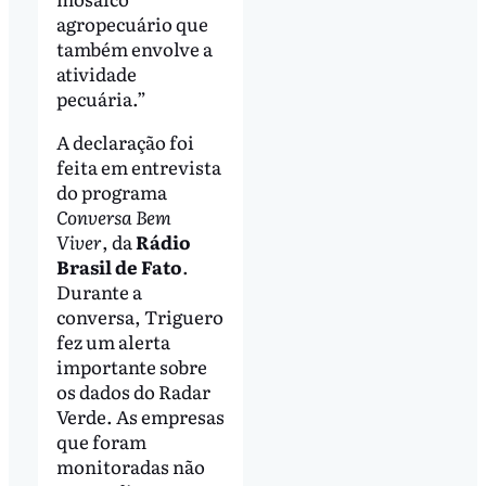
agropecuário que
também envolve a
atividade
pecuária.”
A declaração foi
feita em entrevista
do programa
Conversa Bem
Viver
, da
Rádio
Brasil de Fato
.
Durante a
conversa, Triguero
fez um alerta
importante sobre
os dados do Radar
Verde. As empresas
que foram
monitoradas não