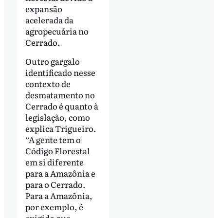
expansão
acelerada da
agropecuária no
Cerrado.
Outro gargalo
identificado nesse
contexto de
desmatamento no
Cerrado é quanto à
legislação, como
explica Trigueiro.
“A gente tem o
Código Florestal
em si diferente
para a Amazônia e
para o Cerrado.
Para a Amazônia,
por exemplo, é
exigido que