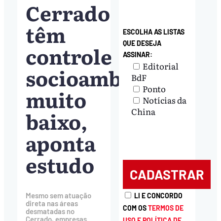
Cerrado
têm
ESCOLHA AS LISTAS
QUE DESEJA
controle
ASSINAR:
Editorial
socioambiental
BdF
Ponto
muito
Notícias da
China
baixo,
aponta
estudo
Mesmo sem atuação
LI E CONCORDO
direta nas áreas
COM OS
TERMOS DE
desmatadas no
Cerrado, empresas
USO E POLÍTICA DE