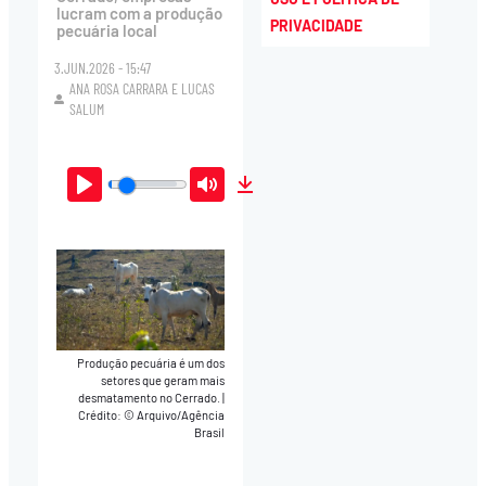
lucram com a produção
PRIVACIDADE
pecuária local
3.JUN.2026 - 15:47
ANA ROSA CARRARA
E
LUCAS
SALUM
Play
Mute
Download
Produção pecuária é um dos
setores que geram mais
desmatamento no Cerrado.
|
Crédito: © Arquivo/Agência
Brasil