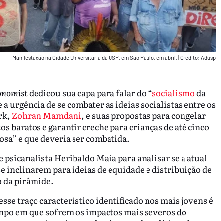
Manifestação na Cidade Universitária da USP, em São Paulo, em abril.
|
Crédito: Adusp
onomist
dedicou sua capa para falar do “
socialismo
da
a urgência de se combater as ideias socialistas entre os
rk,
Zohran Mamdani
, e suas propostas para congelar
s baratos e garantir creche para crianças de até cinco
osa” e que deveria ser combatida.
e psicanalista Heribaldo Maia para analisar se a atual
se inclinarem para ideias de equidade e distribuição de
o da pirâmide.
sse traço característico identificado nos mais jovens é
empo em que sofrem os impactos mais severos do