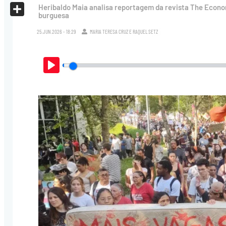
X
Heribaldo Maia analisa reportagem da revista The Econo
burguesa
Share
25.JUN.2026 - 18:29
MARIA TERESA CRUZ
E
RAQUEL SETZ
Play