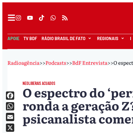
APOIE
TV BDF
RÁDIO BRASIL DE FATO
REGIONAIS
I
Radioagência
>>
Podcasts
>>
BdF Entrevista
>>
O espect
NEOLIBERAIS ACUADOS
O espectro do ‘per
ronda a geração Z
Facebook
psicanalista come
WhatsApp
Email