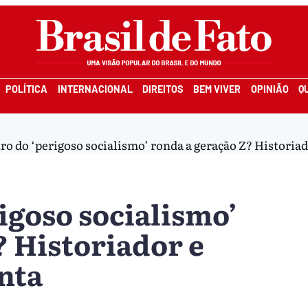
POLÍTICA
INTERNACIONAL
DIREITOS
BEM VIVER
OPINIÃO
Q
ro do ‘perigoso socialismo’ ronda a geração Z? Historia
igoso socialismo’
? Historiador e
nta