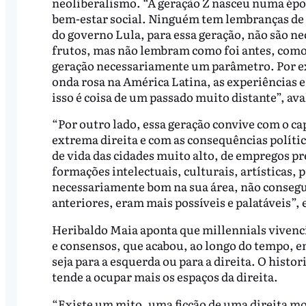
neoliberalismo. “A geração Z nasceu numa épo
bem-estar social. Ninguém tem lembranças de p
do governo Lula, para essa geração, não são ne
frutos, mas não lembram como foi antes, como e
geração necessariamente um parâmetro. Por exe
onda rosa na América Latina, as experiências e
isso é coisa de um passado muito distante”, ava
“Por outro lado, essa geração convive com o ca
extrema direita e com as consequências política
de vida das cidades muito alto, de empregos pr
formações intelectuais, culturais, artísticas
necessariamente bom na sua área, não consegu
anteriores, eram mais possíveis e palatáveis”, 
Heribaldo Maia aponta que millennials vivenc
e consensos, que acabou, ao longo do tempo, e
seja para a esquerda ou para a direita. O histor
tende a ocupar mais os espaços da direita.
“Existe um mito, uma ficção de uma direita m