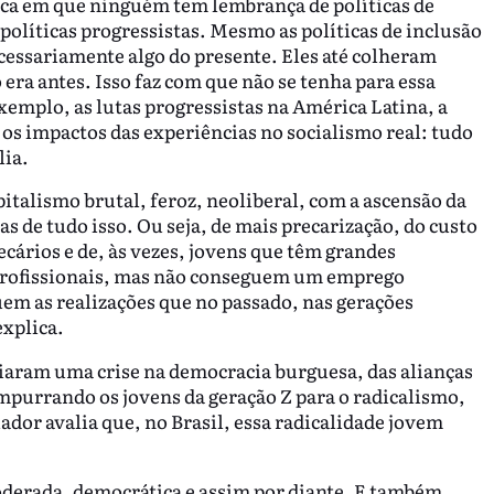
ca em que ninguém tem lembrança de políticas de
olíticas progressistas. Mesmo as políticas de inclusão
cessariamente algo do presente. Eles até colheram
ra antes. Isso faz com que não se tenha para essa
mplo, as lutas progressistas na América Latina, a
 os impactos das experiências no socialismo real: tudo
lia.
pitalismo brutal, feroz, neoliberal, com a ascensão da
s de tudo isso. Ou seja, de mais precarização, do custo
ecários e de, às vezes, jovens que têm grandes
, profissionais, mas não conseguem um emprego
em as realizações que no passado, nas gerações
explica.
iaram uma crise na democracia burguesa, das alianças
mpurrando os jovens da geração Z para o radicalismo,
iador avalia que, no Brasil, essa radicalidade jovem
oderada, democrática e assim por diante. E também