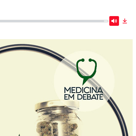
Mute
Dow