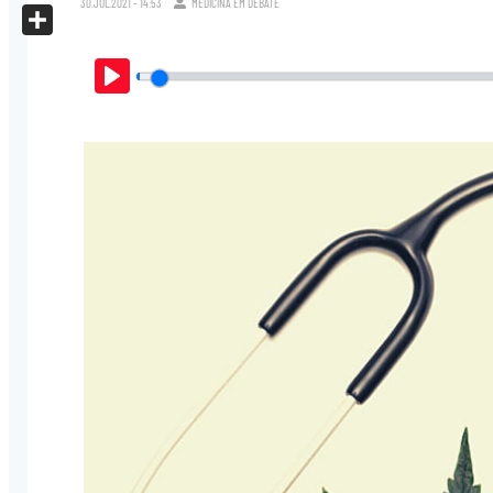
30.JUL.2021 - 14:53
MEDICINA EM DEBATE
X
Share
Play