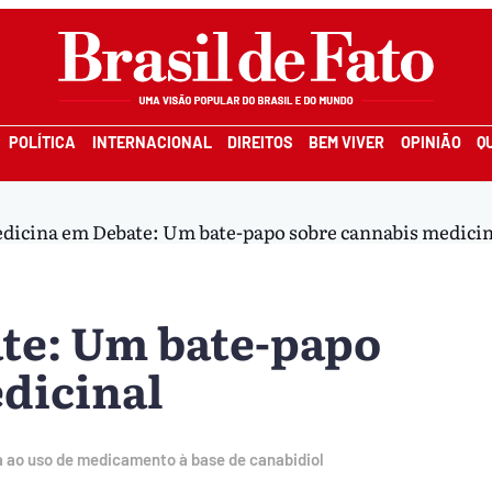
POLÍTICA
INTERNACIONAL
DIREITOS
BEM VIVER
OPINIÃO
Q
dicina em Debate: Um bate-papo sobre cannabis medicin
te: Um bate-papo
dicinal
da ao uso de medicamento à base de canabidiol