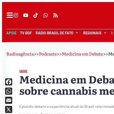
APOIE
TV BDF
RÁDIO BRASIL DE FATO
REGIONAIS
I
Radioagência
>>
Podcasts
>>
Medicina em Debate
>>
Me
SAÚDE
Medicina em Deba
sobre cannabis me
Facebook
WhatsApp
Episódio debate a experiência atual do Brasil relaciona
Email