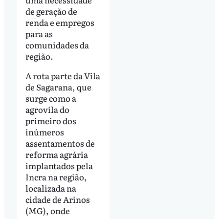
de geração de
renda e empregos
para as
comunidades da
região.
A rota parte da Vila
de Sagarana, que
surge como a
agrovila do
primeiro dos
inúmeros
assentamentos de
reforma agrária
implantados pela
Incra na região,
localizada na
cidade de Arinos
(MG), onde