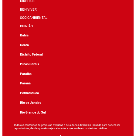
DIREITOS
BEM VIVER
SOCIOAMBIENTAL
OPINIÃO
Bahia
Ceará
Distrito Federal
Minas Gerais
Paraíba
Paraná
Pernambuco
Rio de Janeiro
Rio Grande do Sul
Todos os conteúdos de produção exclusiva e de autoria editorial do Brasil de Fato podem ser
reproduzidos, desde que não sejam alterados e que se deem os devidos créditos.