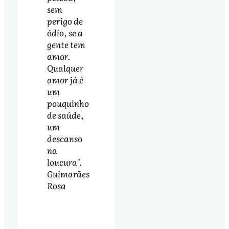
sem
perigo de
ódio, se a
gente tem
amor.
Qualquer
amor já é
um
pouquinho
de saúde,
um
descanso
na
loucura".
Guimarães
Rosa