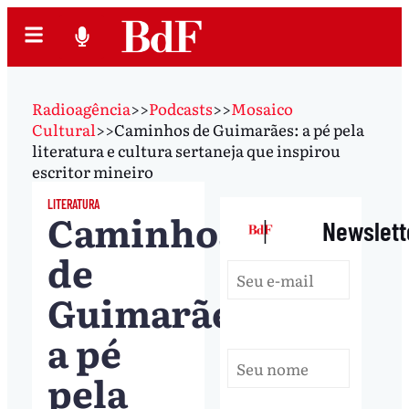
Radioagência
>>
Podcasts
>>
Mosaico
Cultural
>>
Caminhos de Guimarães: a pé pela
literatura e cultura sertaneja que inspirou
escritor mineiro
LITERATURA
Caminhos
|
Newslett
de
Guimarães:
a pé
pela