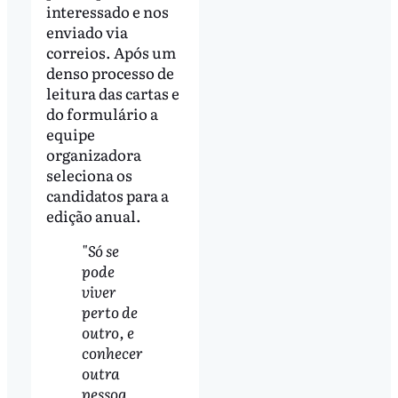
interessado e nos
enviado via
correios. Após um
denso processo de
leitura das cartas e
do formulário a
equipe
organizadora
seleciona os
candidatos para a
edição anual.
"Só se
pode
viver
perto de
outro, e
conhecer
outra
pessoa,