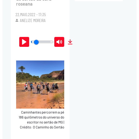
roseana
22.MAIO.2022 - 17:35
ANELIZE MOREIRA
Play
Mute
Download
Caminhantes percorrem a pé
186 quilômetros do universo do
escritor no sertão de MG
|
Crédito: O Caminho do Sertão