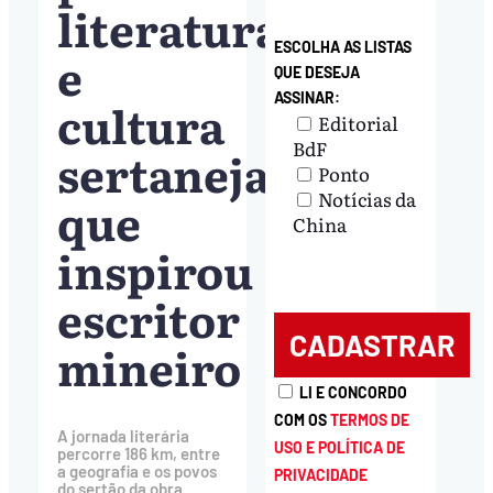
literatura
ESCOLHA AS LISTAS
e
QUE DESEJA
ASSINAR:
cultura
Editorial
BdF
sertaneja
Ponto
Notícias da
que
China
inspirou
escritor
mineiro
LI E CONCORDO
COM OS
TERMOS DE
A jornada literária
USO E POLÍTICA DE
percorre 186 km, entre
a geografia e os povos
PRIVACIDADE
do sertão da obra