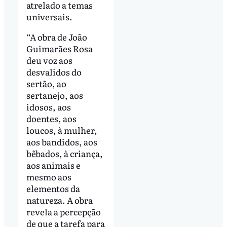
atrelado a temas
universais.
“A obra de João
Guimarães Rosa
deu voz aos
desvalidos do
sertão, ao
sertanejo, aos
idosos, aos
doentes, aos
loucos, à mulher,
aos bandidos, aos
bêbados, à criança,
aos animais e
mesmo aos
elementos da
natureza. A obra
revela a percepção
de que a tarefa para