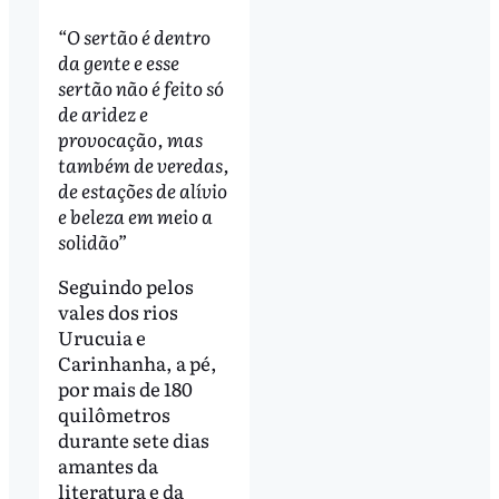
“O sertão é dentro
da gente e esse
sertão não é feito só
de aridez e
provocação, mas
também de veredas,
de estações de alívio
e beleza em meio a
solidão”
Seguindo pelos
vales dos rios
Urucuia e
Carinhanha, a pé,
por mais de 180
quilômetros
durante sete dias
amantes da
literatura e da