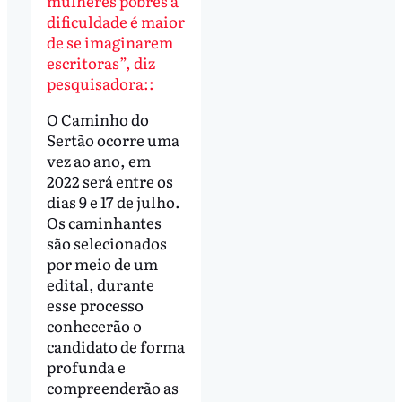
mulheres pobres a
dificuldade é maior
de se imaginarem
escritoras”, diz
pesquisadora::
O Caminho do
Sertão ocorre uma
vez ao ano, em
2022 será entre os
dias 9 e 17 de julho.
Os caminhantes
são selecionados
por meio de um
edital, durante
esse processo
conhecerão o
candidato de forma
profunda e
compreenderão as