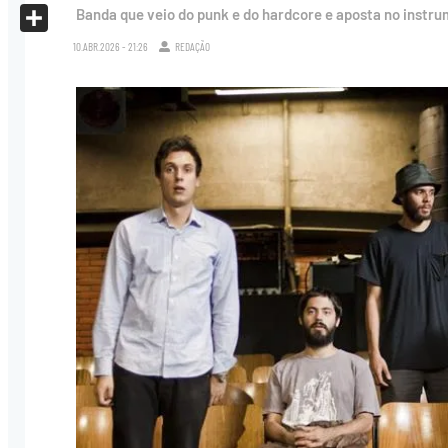
X
Banda que veio do punk e do hardcore e aposta no instr
Share
10.ABR.2026 - 21:26
REDAÇÃO