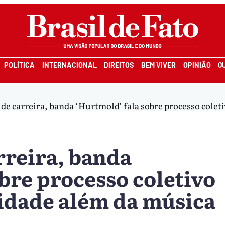
POLÍTICA
INTERNACIONAL
DIREITOS
BEM VIVER
OPINIÃO
Q
de carreira, banda ‘Hurtmold’ fala sobre processo cole
rreira, banda
bre processo coletivo
idade além da música