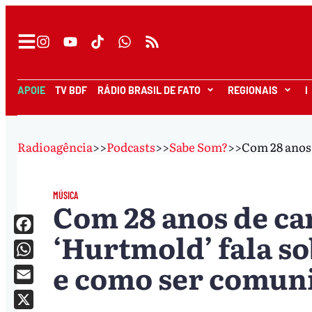
APOIE
TV BDF
RÁDIO BRASIL DE FATO
REGIONAIS
I
Radioagência
>>
Podcasts
>>
Sabe Som?
>>
Com 28 anos 
MÚSICA
Com 28 anos de ca
‘Hurtmold’ fala so
Facebook
e como ser comun
WhatsApp
Email