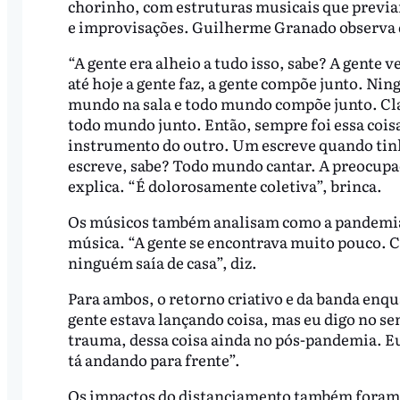
chorinho, com estruturas musicais que previa
e improvisações. Guilherme Granado observa q
“A gente era alheio a tudo isso, sabe? A gente v
até hoje a gente faz, a gente compõe junto. N
mundo na sala e todo mundo compõe junto. Clar
todo mundo junto. Então, sempre foi essa coisa
instrumento do outro. Um escreve quando tinha
escreve, sabe? Todo mundo cantar. A preocupaç
explica. “É dolorosamente coletiva”, brinca.
Os músicos também analisam como a pandemia 
música. “A gente se encontrava muito pouco. 
ninguém saía de casa”, diz.
Para ambos, o retorno criativo e da banda enqu
gente estava lançando coisa, mas eu digo no se
trauma, dessa coisa ainda no pós-pandemia. Eu 
tá andando para frente”.
Os impactos do distanciamento também foram 