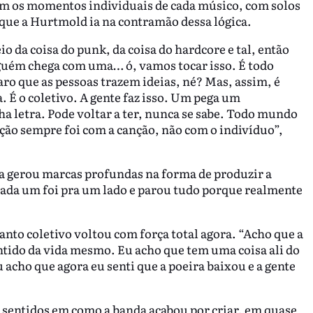
m os momentos individuais de cada músico, com solos
ue a Hurtmold ia na contramão dessa lógica.
eio da coisa do punk, da coisa do hardcore e tal, então
inguém chega com uma… ó, vamos tocar isso. É todo
o que as pessoas trazem ideias, né? Mas, assim, é
. É o coletivo. A gente faz isso. Um pega um
 letra. Pode voltar a ter, nunca se sabe. Todo mundo
ão sempre foi com a canção, não com o indivíduo”,
gerou marcas profundas na forma de produzir a
Cada um foi pra um lado e parou tudo porque realmente
anto coletivo voltou com força total agora. “Acho que a
ntido da vida mesmo. Eu acho que tem uma coisa ali do
acho que agora eu senti que a poeira baixou e a gente
sentidos em como a banda acabou por criar, em quase