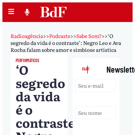
Radioagência
>>
Podcasts
>>
Sabe Som?
>>
‘O
segredo da vida é o contraste’: Negro Leo e Ava
Rocha falam sobre amor e simbiose artística
PERFORMÁTICOS
‘O
|
Newslett
segredo
da vida
é o
contraste’: