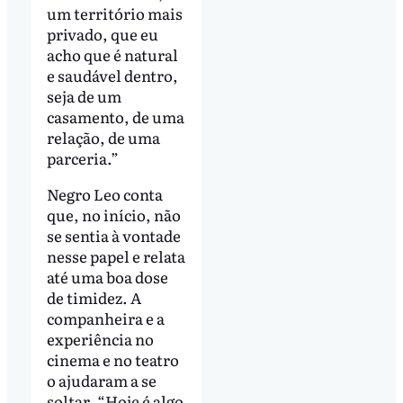
um território mais
privado, que eu
acho que é natural
e saudável dentro,
seja de um
casamento, de uma
relação, de uma
parceria.”
Negro Leo conta
que, no início, não
se sentia à vontade
nesse papel e relata
até uma boa dose
de timidez. A
companheira e a
experiência no
cinema e no teatro
o ajudaram a se
soltar. “Hoje é algo