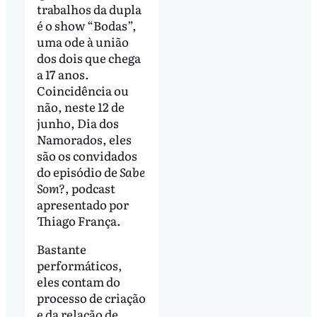
trabalhos da dupla
é o show “Bodas”,
uma ode à união
dos dois que chega
a 17 anos.
Coincidência ou
não, neste 12 de
junho, Dia dos
Namorados, eles
são os convidados
do episódio de
Sabe
Som?
, podcast
apresentado por
Thiago França.
Bastante
performáticos,
eles contam do
processo de criação
e da relação de