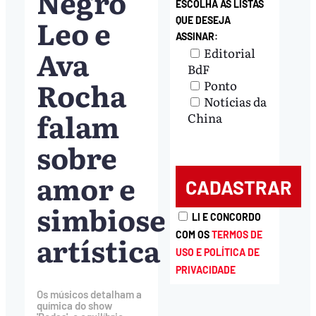
Negro
ESCOLHA AS LISTAS
Leo e
QUE DESEJA
ASSINAR:
Ava
Editorial
BdF
Rocha
Ponto
Notícias da
falam
China
sobre
amor e
simbiose
LI E CONCORDO
artística
COM OS
TERMOS DE
USO E POLÍTICA DE
PRIVACIDADE
Os músicos detalham a
química do show