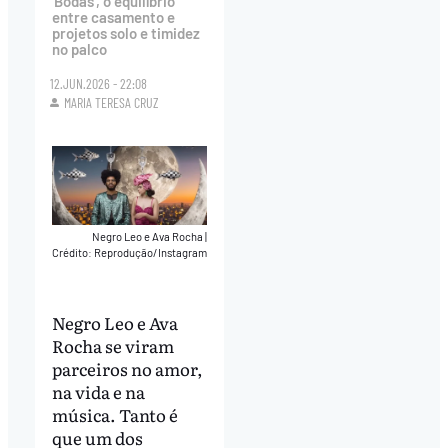
'Bodas', o equilíbrio
entre casamento e
projetos solo e timidez
no palco
12.JUN.2026 - 22:08
MARIA TERESA CRUZ
Negro Leo e Ava Rocha
|
Crédito: Reprodução/Instagram
Negro Leo e Ava
Rocha se viram
parceiros no amor,
na vida e na
música. Tanto é
que um dos