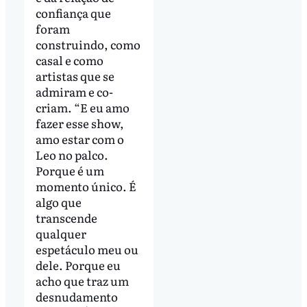
confiança que
foram
construindo, como
casal e como
artistas que se
admiram e co-
criam. “E eu amo
fazer esse show,
amo estar com o
Leo no palco.
Porque é um
momento único. É
algo que
transcende
qualquer
espetáculo meu ou
dele. Porque eu
acho que traz um
desnudamento