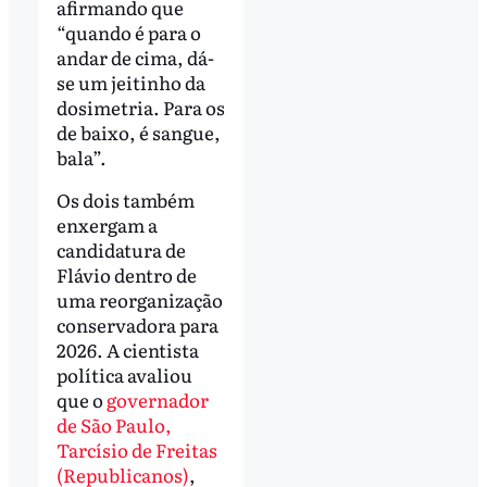
afirmando que
“quando é para o
andar de cima, dá-
se um jeitinho da
dosimetria. Para os
de baixo, é sangue,
bala”.
Os dois também
enxergam a
candidatura de
Flávio dentro de
uma reorganização
conservadora para
2026. A cientista
política avaliou
que o
governador
de São Paulo,
Tarcísio de Freitas
(Republicanos)
,