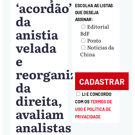
‘acordão’
ESCOLHA AS LISTAS
QUE DESEJA
da
ASSINAR:
Editorial
anistia
BdF
Ponto
velada
Notícias da
China
e
reorganização
da
direita,
LI E CONCORDO
COM OS
TERMOS DE
avaliam
USO E POLÍTICA DE
PRIVACIDADE
analistas