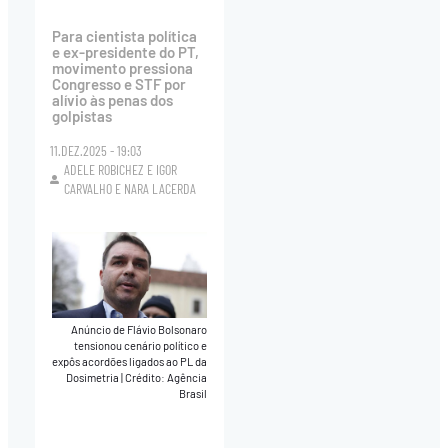
Para cientista política
e ex-presidente do PT,
movimento pressiona
Congresso e STF por
alívio às penas dos
golpistas
11.DEZ.2025 - 19:03
ADELE ROBICHEZ
E
IGOR
CARVALHO
E
NARA LACERDA
Anúncio de Flávio Bolsonaro
tensionou cenário político e
expôs acordões ligados ao PL da
Dosimetria
|
Crédito: Agência
Brasil