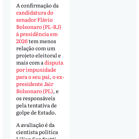
A confirmação da
candidatura do
senador Flávio
Bolsonaro (PL-RJ)
à presidência em
2026
tem menos
relação com um
projeto eleitoral e
mais com a
disputa
por impunidade
para o seu pai, o ex-
presidente Jair
Bolsonaro (PL)
, e
os responsáveis
pela tentativa de
golpe de Estado.
A avaliação é da
cientista política
Lilian Sendretti,