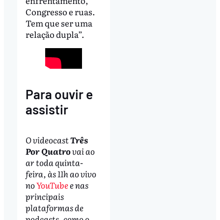
enfrentamento,
Congresso e ruas.
Tem que ser uma
relação dupla”.
Para ouvir e
assistir
O videocast
Três
Por Quatro
vai ao
ar toda quinta-
feira, às 11h ao vivo
no
YouTube
e nas
principais
plataformas de
podcasts, como o