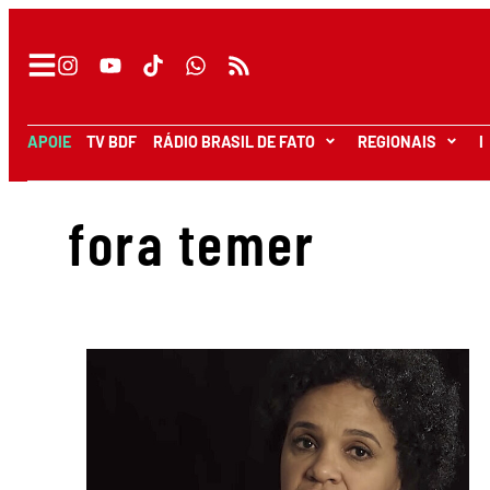
APOIE
TV BDF
RÁDIO BRASIL DE FATO
REGIONAIS
I
fora temer