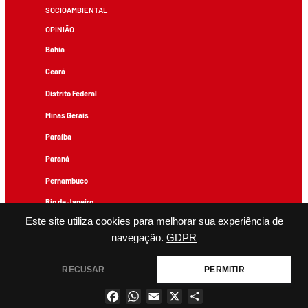
SOCIOAMBIENTAL
OPINIÃO
Bahia
Ceará
Distrito Federal
Minas Gerais
Paraíba
Paraná
Pernambuco
Rio de Janeiro
Este site utiliza cookies para melhorar sua experiência de
Rio Grande do Sul
navegação.
GDPR
Todos os conteúdos de produção exclusiva e de autoria editorial do Brasil de Fato podem ser
reproduzidos, desde que não sejam alterados e que se deem os devidos créditos.
RECUSAR
PERMITIR
Facebook
WhatsApp
Email
X
Share
×