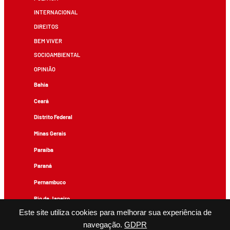
INTERNACIONAL
DIREITOS
BEM VIVER
SOCIOAMBIENTAL
OPINIÃO
Bahia
Ceará
Distrito Federal
Minas Gerais
Paraíba
Paraná
Pernambuco
Rio de Janeiro
Este site utiliza cookies para melhorar sua experiência de
Rio Grande do Sul
navegação.
GDPR