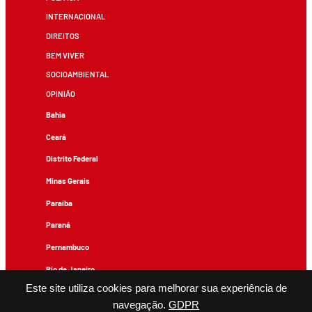
INTERNACIONAL
DIREITOS
BEM VIVER
SOCIOAMBIENTAL
OPINIÃO
Bahia
Ceará
Distrito Federal
Minas Gerais
Paraíba
Paraná
Pernambuco
Rio de Janeiro
Este site utiliza cookies para melhorar sua experiência de
Rio Grande do Sul
navegação.
GDPR