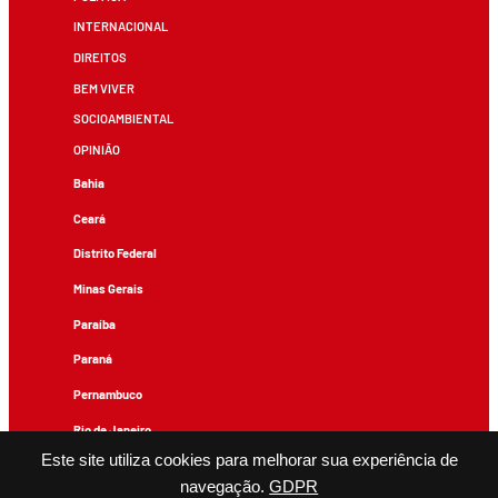
INTERNACIONAL
DIREITOS
BEM VIVER
SOCIOAMBIENTAL
OPINIÃO
Bahia
Ceará
Distrito Federal
Minas Gerais
Paraíba
Paraná
Pernambuco
Rio de Janeiro
Este site utiliza cookies para melhorar sua experiência de
Rio Grande do Sul
navegação.
GDPR