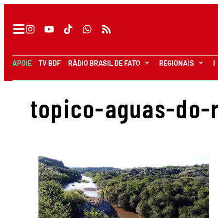
APOIE
TV BDF
RÁDIO BRASIL DE FATO
REGIONAIS
I
topico-aguas-do-