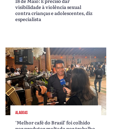
18 de Maio: É preciso dar
visibilidade à violência sexual
contra crianças e adolescentes, diz
especialista
ALAGOAS
‘Melhor café do Brasil’ foi colhido
por produtor multado por trabalho