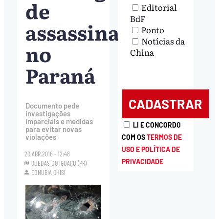
de
Editorial
BdF
assassinatos
Ponto
Notícias da
no
China
Paraná
Documento pede
investigações
imparciais e medidas
LI E CONCORDO
para evitar novas
violações
COM OS
TERMOS DE
USO E POLÍTICA DE
20.ABR.2016 - 12:48
PRIVACIDADE
QUEDAS DO IGUAÇU (PR)
EDNUBIA GHISI