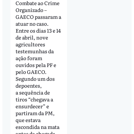
Combate ao Crime
Organizado –
GAECO passaram a
atuar no caso.
Entre os dias 13 e 14
de abril, nove
agricultores
testemunhas da
ação foram
ouvidos pela PF e
pelo GAECO.
Segundo um dos
depoentes,
a sequência de
tiros “chegava a
ensurdecer” e
partiram da PM,
que estava
escondida na mata
antes da chegada