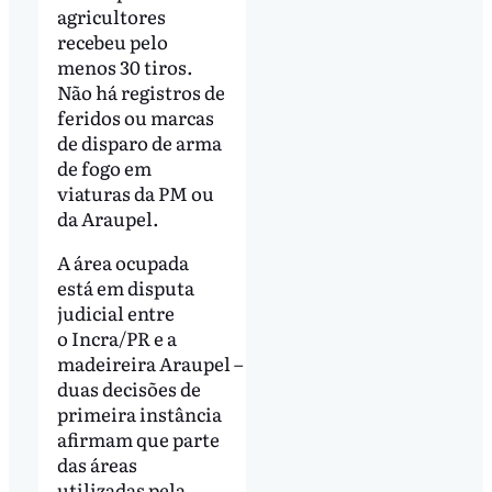
agricultores
recebeu pelo
menos 30 tiros.
Não há registros de
feridos ou marcas
de disparo de arma
de fogo em
viaturas da PM ou
da Araupel.
A área ocupada
está em disputa
judicial entre
o Incra/PR e a
madeireira Araupel –
duas decisões de
primeira instância
afirmam que parte
das áreas
utilizadas pela