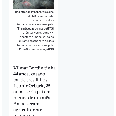
Registros da PM apontam o uso
de 128 balas durante
assassinato de dois
trabalhadores sem-terra pela
PM em Quedas do Iguaçu (PR)
|
Crédito: Registros da PM
apontam o uso de 128 balas
durante assassinato de dois
trabalhadores sem-terra pela
PM em Quedas do Iguaçu (PR)
Vilmar Bordin tinha
44 anos, casado,
pai de três filhos.
Leonir Orback, 25
anos, seria pai em
menos de um mês.
Ambos eram
agricultores e
viviam no