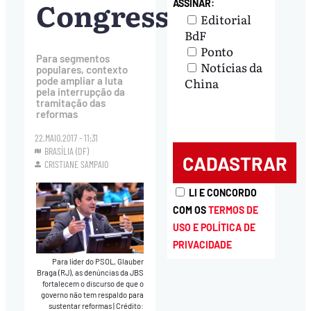
Congresso
ASSINAR:
Editorial
BdF
Ponto
Para segmentos
Notícias da
populares, contexto
China
pode ampliar a luta
pela interrupção da
tramitação das
reformas
22.MAIO.2017 - 11:31
BRASÍLIA (DF)
CRISTIANE SAMPAIO
LI E CONCORDO
COM OS
TERMOS DE
USO E POLÍTICA DE
PRIVACIDADE
Para líder do PSOL, Glauber
Braga (RJ), as denúncias da JBS
fortalecem o discurso de que o
governo não tem respaldo para
sustentar reformas
|
Crédito: