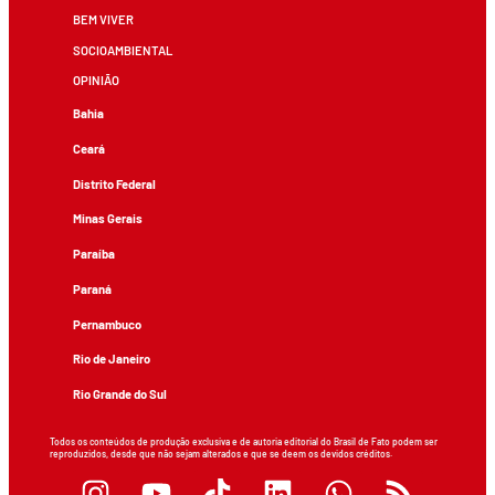
BEM VIVER
SOCIOAMBIENTAL
OPINIÃO
Bahia
Ceará
Distrito Federal
Minas Gerais
Paraíba
Paraná
Pernambuco
Rio de Janeiro
Rio Grande do Sul
Todos os conteúdos de produção exclusiva e de autoria editorial do Brasil de Fato podem ser
reproduzidos, desde que não sejam alterados e que se deem os devidos créditos.