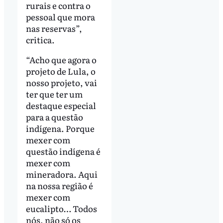
rurais e contra o
pessoal que mora
nas reservas”,
critica.
“Acho que agora o
projeto de Lula, o
nosso projeto, vai
ter que ter um
destaque especial
para a questão
indígena. Porque
mexer com
questão indígena é
mexer com
mineradora. Aqui
na nossa região é
mexer com
eucalipto… Todos
nós, não só os