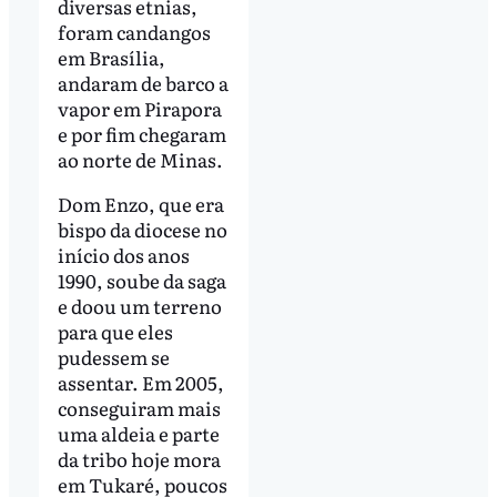
diversas etnias,
foram candangos
em Brasília,
andaram de barco a
vapor em Pirapora
e por fim chegaram
ao norte de Minas.
Dom Enzo, que era
bispo da diocese no
início dos anos
1990, soube da saga
e doou um terreno
para que eles
pudessem se
assentar. Em 2005,
conseguiram mais
uma aldeia e parte
da tribo hoje mora
em Tukaré, poucos