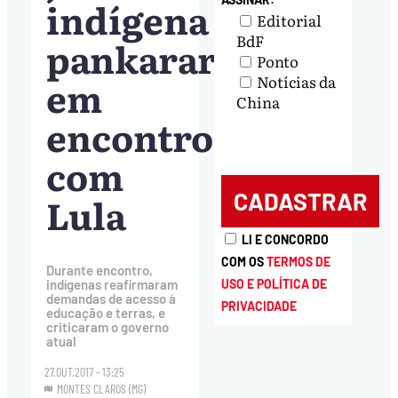
indígena
Editorial
BdF
pankararu
Ponto
em
Notícias da
China
encontro
com
Lula
LI E CONCORDO
COM OS
TERMOS DE
Durante encontro,
USO E POLÍTICA DE
indígenas reafirmaram
demandas de acesso à
PRIVACIDADE
educação e terras, e
criticaram o governo
atual
27.OUT.2017 - 13:25
MONTES CLAROS (MG)