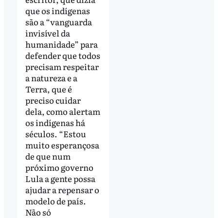
que os indígenas
são a “vanguarda
invisível da
humanidade” para
defender que todos
precisam respeitar
a natureza e a
Terra, que é
preciso cuidar
dela, como alertam
os indígenas há
séculos. “Estou
muito esperançosa
de que num
próximo governo
Lula a gente possa
ajudar a repensar o
modelo de país.
Não só