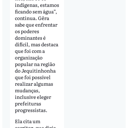
indígenas, estamos
ficando sem água”,
continua. Gêra
sabe que enfrentar
os poderes
dominantes é
difícil, mas destaca
que foi com a
organização
popular na região
do Jequitinhonha
que foi possível
realizar algumas
mudanças,
inclusive eleger
prefeituras
progressistas.
Ela cita um
escritor, que dizia