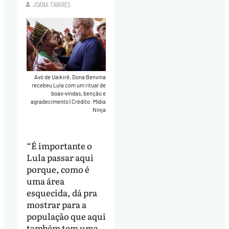
JOANA TAVARES
Avó de Uaikirê, Dona Benvina
recebeu Lula com um ritual de
boas-vindas, benção e
agradecimento
|
Crédito: Mídia
Ninja
“É importante o
Lula passar aqui
porque, como é
uma área
esquecida, dá pra
mostrar para a
população que aqui
também tem uma