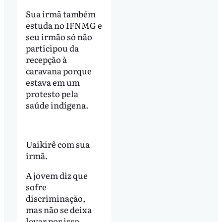
Sua irmã também
estuda no IFNMG e
seu irmão só não
participou da
recepção à
caravana porque
estava em um
protesto pela
saúde indígena.
Uaikirê com sua
irmã.
A jovem diz que
sofre
discriminação,
mas não se deixa
levar por isso.