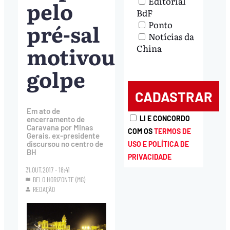
Editorial
pelo
BdF
pré-sal
Ponto
Notícias da
motivou
China
golpe
Em ato de
LI E CONCORDO
encerramento de
Caravana por Minas
COM OS
TERMOS DE
Gerais, ex-presidente
discursou no centro de
USO E POLÍTICA DE
BH
PRIVACIDADE
31.OUT.2017 - 18:41
BELO HORIZONTE (MG)
REDAÇÃO