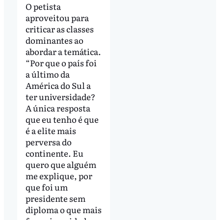
O petista
aproveitou para
criticar as classes
dominantes ao
abordar a temática.
“Por que o país foi
a último da
América do Sul a
ter universidade?
A única resposta
que eu tenho é que
é a elite mais
perversa do
continente. Eu
quero que alguém
me explique, por
que foi um
presidente sem
diploma o que mais