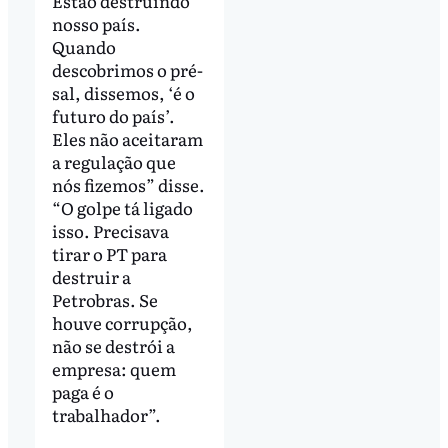
Estão destruindo
nosso país.
Quando
descobrimos o pré-
sal, dissemos, ‘é o
futuro do país’.
Eles não aceitaram
a regulação que
nós fizemos” disse.
“O golpe tá ligado
isso. Precisava
tirar o PT para
destruir a
Petrobras. Se
houve corrupção,
não se destrói a
empresa: quem
paga é o
trabalhador”.