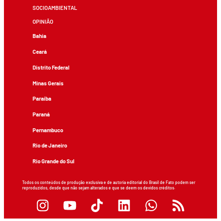
SOCIOAMBIENTAL
OPINIÃO
Bahia
Ceará
Distrito Federal
Minas Gerais
Paraíba
Paraná
Pernambuco
Rio de Janeiro
Rio Grande do Sul
Todos os conteúdos de produção exclusiva e de autoria editorial do Brasil de Fato podem ser
reproduzidos, desde que não sejam alterados e que se deem os devidos créditos.