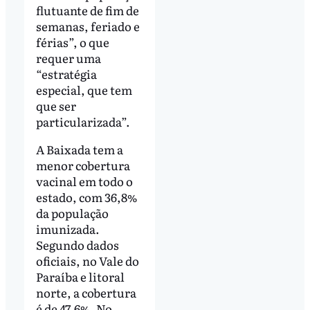
flutuante de fim de
semanas, feriado e
férias”, o que
requer uma
“estratégia
especial, que tem
que ser
particularizada”.
A Baixada tem a
menor cobertura
vacinal em todo o
estado, com 36,8%
da população
imunizada.
Segundo dados
oficiais, no Vale do
Paraíba e litoral
norte, a cobertura
é de 47,6%. No