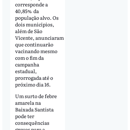
corresponde a
40,85% da
população alvo. Os
dois municípios,
além de São
Vicente, anunciaram
que continuarão
vacinando mesmo
com o fim da
campanha
estadual,
prorrogada até o
próximo dia 16.
Um surto de febre
amarela na
Baixada Santista
pode ter
consequências
graves para a