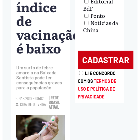
índice
Editorial
BdF
de
Ponto
Notícias da
vacinação
China
é baixo
Um surto de febre
amarela na Baixada
LI E CONCORDO
Santista pode ter
COM OS
TERMOS DE
consequências graves
para a população
USO E POLÍTICA DE
PRIVACIDADE
| REDE
6.MAR.2018 - 09:02
BRASIL
CIDA DE OLIVEIRA
ATUAL